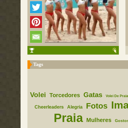
Tags
Volei
Gatas
Torcedores
Volei De Prai
Im
Fotos
Cheerleaders
Alegria
Praia
Mulheres
Gosto