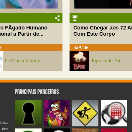
do FÃ­gado Humano
Como Chegar aos 72 A
onal a Partir de...
Com Este Corpo
e
SaÃºde
CiÃªncia Online
Pipoca de Bits
lica
s dos