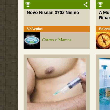
Novo Nissan 370z Nismo
A Mul
Riha
VeÃ­culos
Beleza
Carros e Marcas