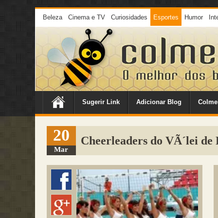
Beleza
Cinema e TV
Curiosidades
Esportes
Humor
Int
Sugerir Link
Adicionar Blog
Colme
20
Cheerleaders do VÃ´lei de 
Mar