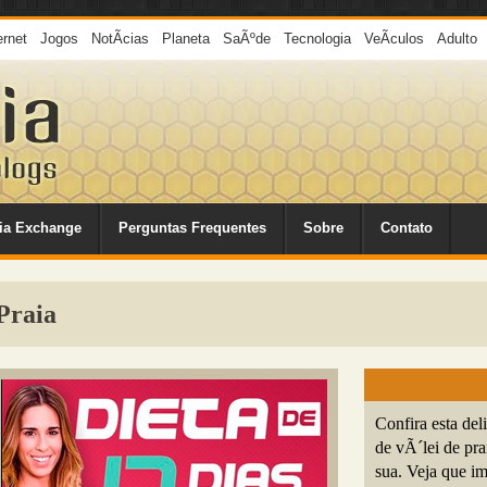
ernet
Jogos
NotÃ­cias
Planeta
SaÃºde
Tecnologia
VeÃ­culos
Adulto
ia Exchange
Perguntas Frequentes
Sobre
Contato
Praia
Confira esta del
de vÃ´lei de pra
sua. Veja que i