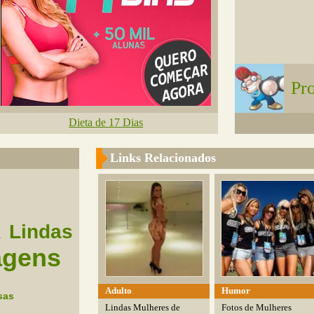
Pr
Dieta de 17 Dias
Links Relacionados
Lindas
a
agens
Adulto
Humor
sas
Lindas Mulheres de
Fotos de Mulheres