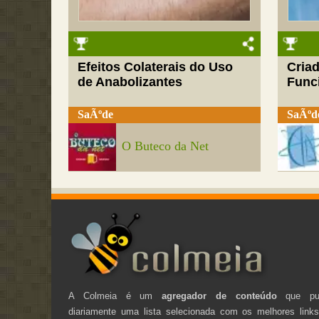
Efeitos Colaterais do Uso
Cria
de Anabolizantes
Funci
SaÃºde
SaÃºd
O Buteco da Net
A Colmeia é um
agregador de conteúdo
que pub
diariamente uma lista selecionada com os melhores link