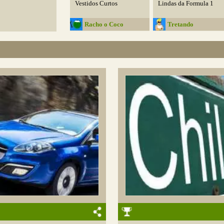
Vestidos Curtos
Lindas da Formula 1
Racho o Coco
Tretando