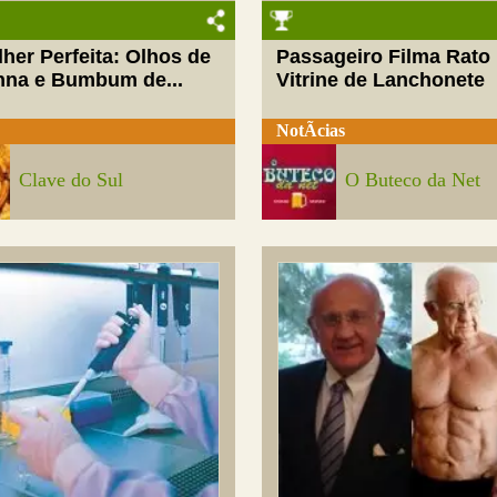
her Perfeita: Olhos de
Passageiro Filma Rato
nna e Bumbum de...
Vitrine de Lanchonete
NotÃ­cias
Clave do Sul
O Buteco da Net