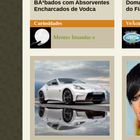
BÃªbados com Absorventes
Doma
Encharcados de Vodca
do Fi
Curiosidades
VeÃ­cu
Mentes Imundas e