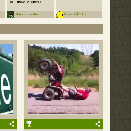
de Lindas Mulheres
Baianolandia
Bora AÃª Ow