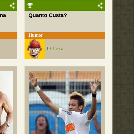
 na
Quanto Custa?
Humor
O Loxa