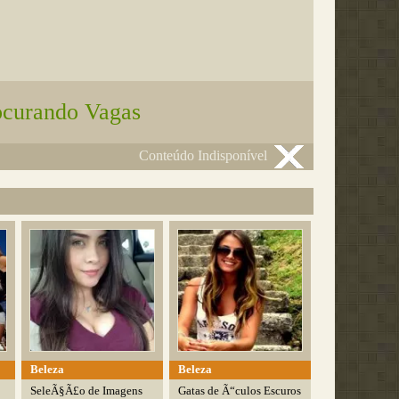
ocurando Vagas
Conteúdo Indisponível
Beleza
Beleza
SeleÃ§Ã£o de Imagens
Gatas de Ã“culos Escuros