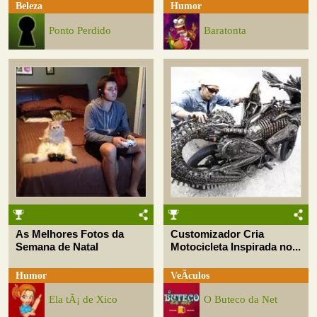
Beleza
Humor
Ponto Perdido
Baratonta
As Melhores Fotos da
Customizador Cria
Semana de Natal
Motocicleta Inspirada no...
Humor
VeÃ­culos
Ela tÃ¡ de Xico
O Buteco da Net