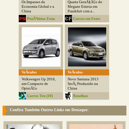
Os Impasses da
Quarta GeraÃ§Ã£o do
Economia Global e a
Megane Estreia em
China
Frankfurt com a...
PenÃºltima Zona
Carros em Fotos
VeÃ­culos
VeÃ­culos
Volkswagen Up 2016,
Novo Santana 2013
um Compacto de
SerÃ¡ Produzido na
OpiniÃ£o
China
Carros Ten (10)
Batalhax
Confira Também Outros Links em Destaque: