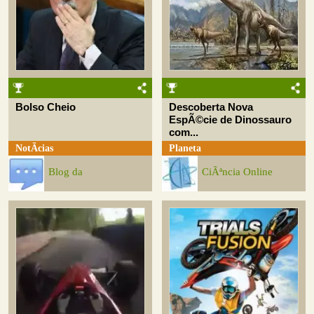
Bolso Cheio
Descoberta Nova
EspÃ©cie de Dinossauro
com...
NotÃ­cias
Planeta
Blog da
CiÃªncia Online