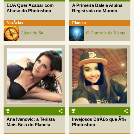
EUA Quer Acabar com
A Primeira Baleia Albina
Abuso do Photoshop
Registrada no Mundo
NotÃ­cias
Planeta
Clave do Sul
O Controle da Mente
Ana Ivanovic: a Tenista
Invejosos DirÃ£o que Ã‰
Mais Bela do Planeta
Photoshop