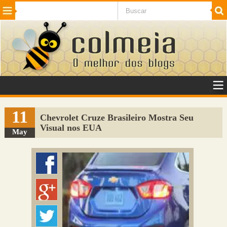
Beleza
Cinema e TV
Curiosidades
Esportes
Humor
Internet
Jogos
NotÃ­cias
Planeta
SaÃºde
Tecnologia
VeÃ­culos
Adulto
Sugerir Link
11
Chevrolet Cruze Brasileiro Mostra Seu
Visual nos EUA
Adicionar Blog
May
Colmeia Exchange
Perguntas Frequentes
Sobre
Contato