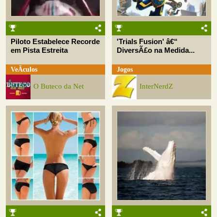
Piloto Estabelece Recorde
'Trials Fusion' â€“
em Pista Estreita
DiversÃ£o na Medida...
VeÃ­culos
Jogos
O Buteco da Net
InterNerdZ