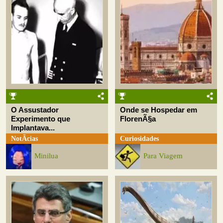
O Assustador
Onde se Hospedar em
Experimento que
FlorenÃ§a
Implantava...
NotÃ­cias
Curiosidades
Minilua
Para Viagem