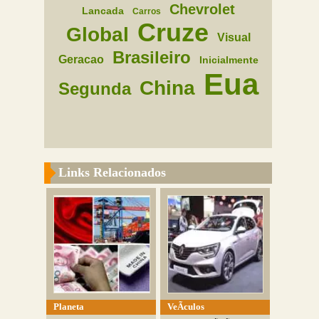
Chevrolet
Lancada
Carros
Cruze
Global
Visual
Brasileiro
Geracao
Inicialmente
Eua
China
Segunda
Links Relacionados
Planeta
VeÃ­culos