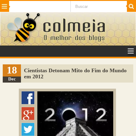
Beleza
Cinema e TV
Curiosidades
Esportes
Humor
Internet
Jogos
NotÃ­cias
Planeta
SaÃºde
Tecnologia
VeÃ­culos
Adulto
Sugerir Link
18
Cientistas Detonam Mito do Fim do Mundo
em 2012
Adicionar Blog
Dec
Colmeia Exchange
Perguntas Frequentes
Sobre
Contato