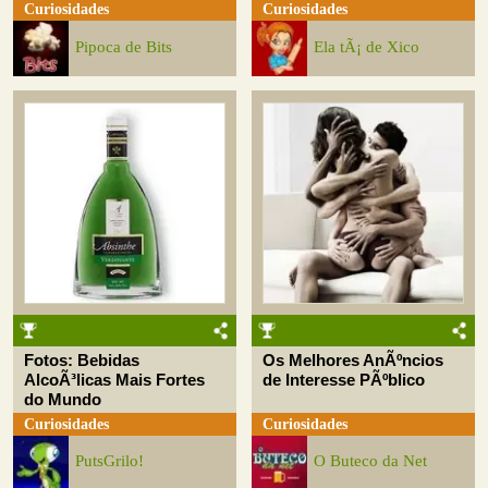
Curiosidades
Curiosidades
Pipoca de Bits
Ela tÃ¡ de Xico
Fotos: Bebidas
Os Melhores AnÃºncios
AlcoÃ³licas Mais Fortes
de Interesse PÃºblico
do Mundo
Curiosidades
Curiosidades
PutsGrilo!
O Buteco da Net