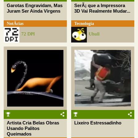
Garotas Engravidam, Mas
SerÃ¡ que a Impressora
Juram Ser Ainda Virgens
3D Vai Realmente Mudar...
NotÃ­cias
Tecnologia
72 DPI
Uhull
Artista Cria Belas Obras
Lixeiro Estressadinho
Usando Palitos
Queimados