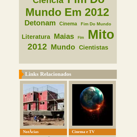
Ciencia
Mundo Em 2012
Detonam
Cinema
Fim Do Mundo
Mito
Maias
Literatura
Fim
2012
Mundo
Cientistas
Links Relacionados
NotÃ­cias
Cinema e TV