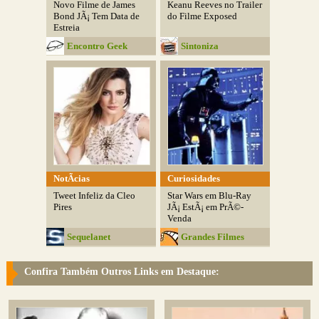
Novo Filme de James
Keanu Reeves no Trailer
Bond JÃ¡ Tem Data de
do Filme Exposed
Estreia
Encontro Geek
Sintoniza
NotÃ­cias
Curiosidades
Tweet Infeliz da Cleo
Star Wars em Blu-Ray
Pires
JÃ¡ EstÃ¡ em PrÃ©-
Venda
Sequelanet
Grandes Filmes
Confira Também Outros Links em Destaque: