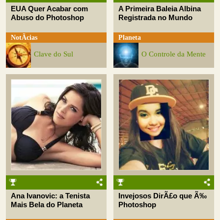
EUA Quer Acabar com
A Primeira Baleia Albina
Abuso do Photoshop
Registrada no Mundo
NotÃ­cias
Planeta
Clave do Sul
O Controle da Mente
Ana Ivanovic: a Tenista
Invejosos DirÃ£o que Ã‰
Mais Bela do Planeta
Photoshop