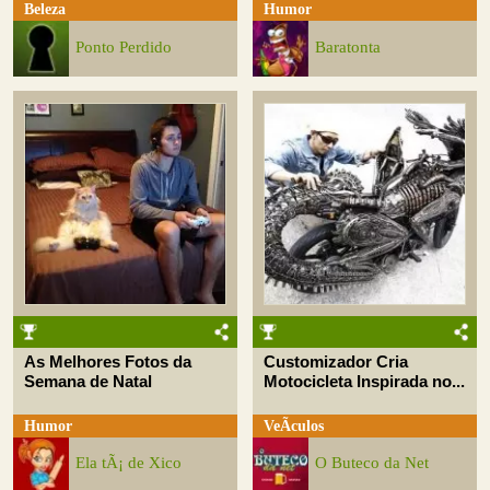
Beleza
Humor
Ponto Perdido
Baratonta
As Melhores Fotos da
Customizador Cria
Semana de Natal
Motocicleta Inspirada no...
Humor
VeÃ­culos
Ela tÃ¡ de Xico
O Buteco da Net