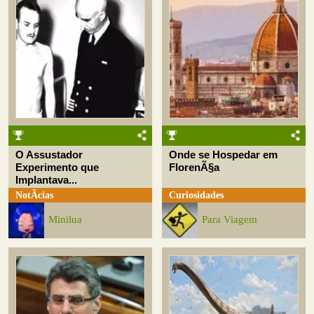
O Assustador
Onde se Hospedar em
Experimento que
FlorenÃ§a
Implantava...
NotÃ­cias
Curiosidades
Minilua
Para Viagem