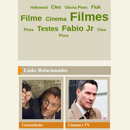
Cleo
Fiuk
Gloria Pires
Hollywood
Filmes
Filme
Cinema
Fabio Jr
Testes
Pires
Cleo
Pires
Links Relacionados
Curiosidades
Cinema e TV