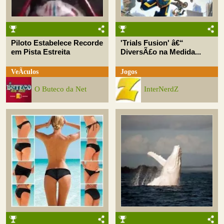
Piloto Estabelece Recorde
'Trials Fusion' â€“
em Pista Estreita
DiversÃ£o na Medida...
VeÃ­culos
Jogos
O Buteco da Net
InterNerdZ