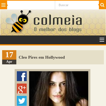
Beleza
Cinema e TV
Curiosidades
Esportes
Humor
Internet
Jogos
NotÃ­cias
Planeta
SaÃºde
Tecnologia
VeÃ­culos
Adulto
Sugerir Link
17
Cleo Pires em Hollywood
Adicionar Blog
Apr
Colmeia Exchange
Perguntas Frequentes
Sobre
Contato