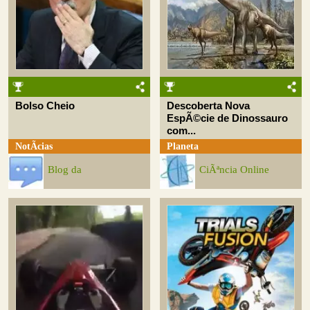
Bolso Cheio
Descoberta Nova
EspÃ©cie de Dinossauro
com...
NotÃ­cias
Planeta
Blog da
CiÃªncia Online