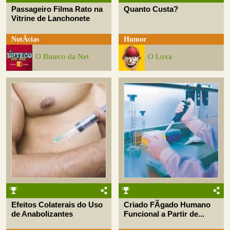
Passageiro Filma Rato na
Quanto Custa?
Vitrine de Lanchonete
NotÃ­cias
Humor
O Buteco da Net
O Loxa
Efeitos Colaterais do Uso
Criado FÃ­gado Humano
de Anabolizantes
Funcional a Partir de...