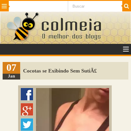
Beleza
Cinema e TV
Curiosidades
Esportes
Humor
Internet
Jogos
NotÃ­cias
Planeta
SaÃºde
Tecnologia
VeÃ­culos
Adulto
Sugerir Link
07
Cocotas se Exibindo Sem SutiÃ£
Adicionar Blog
Jan
Colmeia Exchange
Perguntas Frequentes
Sobre
Contato