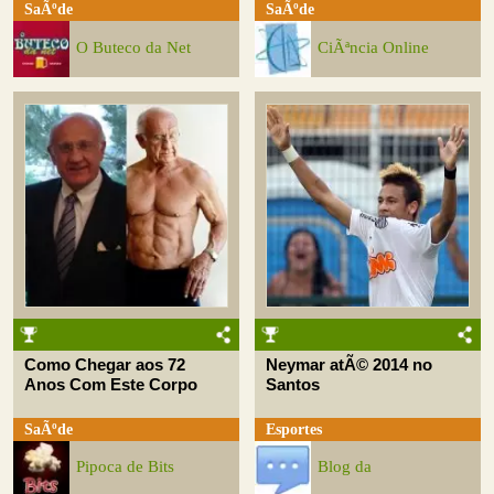
SaÃºde
SaÃºde
O Buteco da Net
CiÃªncia Online
Como Chegar aos 72
Neymar atÃ© 2014 no
Anos Com Este Corpo
Santos
SaÃºde
Esportes
Pipoca de Bits
Blog da