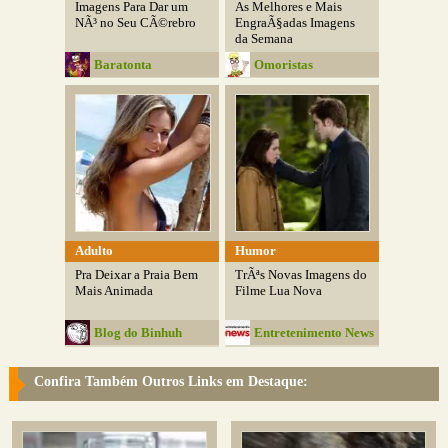
Imagens Para Dar um
As Melhores e Mais
NÃ³ no Seu CÃ©rebro
EngraÃ§adas Imagens
da Semana
Baratonta
Omoristas
Adulto
Humor
Pra Deixar a Praia Bem
TrÃªs Novas Imagens do
Mais Animada
Filme Lua Nova
Blog do Binhuh
Entretenimento News
Confira Também Outros Links em Destaque: