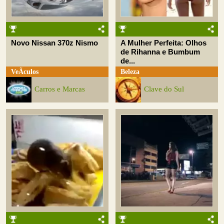
Novo Nissan 370z Nismo
A Mulher Perfeita: Olhos
de Rihanna e Bumbum
de...
VeÃ­culos
Beleza
Carros e Marcas
Clave do Sul