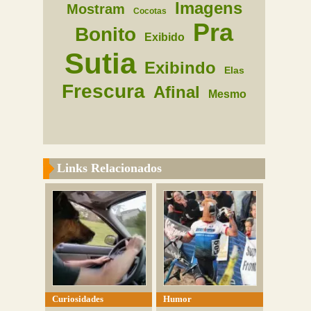
Imagens
Mostram
Cocotas
Pra
Bonito
Exibido
Sutia
Exibindo
Elas
Frescura
Afinal
Mesmo
Links Relacionados
Curiosidades
Humor