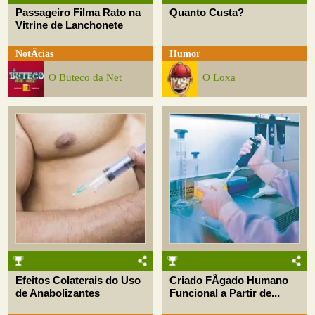
Passageiro Filma Rato na
Quanto Custa?
Vitrine de Lanchonete
NotÃ­cias
Humor
O Buteco da Net
O Loxa
Efeitos Colaterais do Uso
Criado FÃ­gado Humano
de Anabolizantes
Funcional a Partir de...