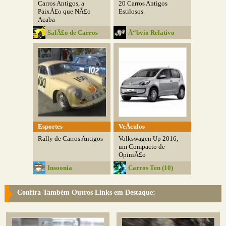
Carros Antigos, a
20 Carros Antigos
PaixÃ£o que NÃ£o
Estilosos
Acaba
SalÃ£o de Carros
Ã“bvio Relativo
Esportes
VeÃ­culos
Rally de Carros Antigos
Volkswagen Up 2016,
um Compacto de
OpiniÃ£o
Insoonia
Carros Ten (10)
Confira Também Outros Links em Destaque: