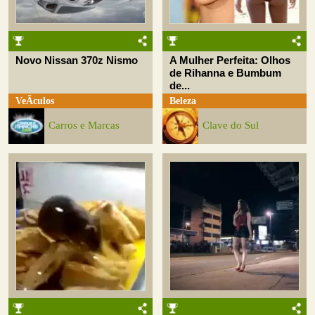
Novo Nissan 370z Nismo
A Mulher Perfeita: Olhos
de Rihanna e Bumbum
de...
VeÃ­culos
Beleza
Carros e Marcas
Clave do Sul