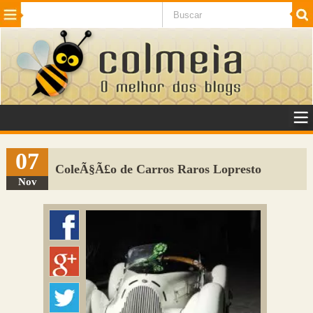
Beleza
Cinema e TV
Curiosidades
Esportes
Humor
Internet
Jogos
NotÃ­cias
Planeta
SaÃºde
Tecnologia
VeÃ­culos
Adulto
Sugerir Link
07
ColeÃ§Ã£o de Carros Raros Lopresto
Adicionar Blog
Nov
Colmeia Exchange
Perguntas Frequentes
Sobre
Contato