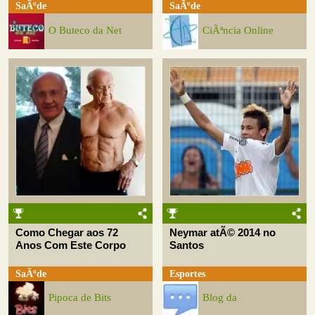
SaÃºde
SaÃºde
O Buteco da Net
CiÃªncia Online
Como Chegar aos 72
Neymar atÃ© 2014 no
Anos Com Este Corpo
Santos
SaÃºde
Esportes
Pipoca de Bits
Blog da