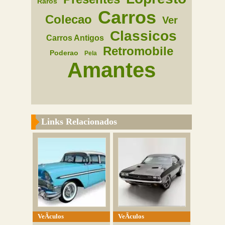
Raros
Carros
Colecao
Ver
Classicos
Carros Antigos
Retromobile
Poderao
Pela
Amantes
Links Relacionados
VeÃ­culos
VeÃ­culos