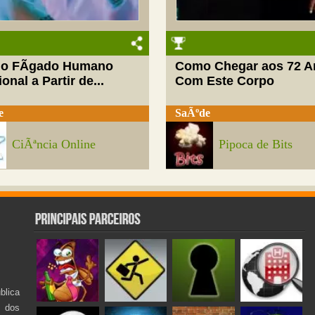
do FÃ­gado Humano
Como Chegar aos 72 A
onal a Partir de...
Com Este Corpo
e
SaÃºde
CiÃªncia Online
Pipoca de Bits
lica
s dos