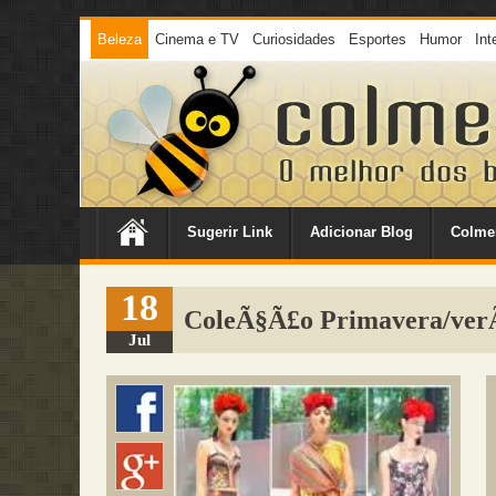
Beleza
Cinema e TV
Curiosidades
Esportes
Humor
Int
Sugerir Link
Adicionar Blog
Colme
18
ColeÃ§Ã£o Primavera/ver
Jul