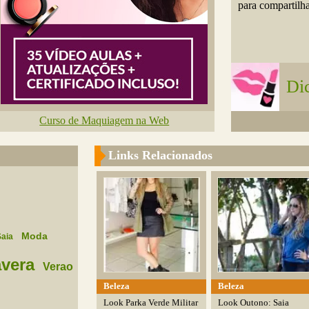
para compartilh
Di
Curso de Maquiagem na Web
Links Relacionados
Moda
Saia
vera
Verao
Beleza
Beleza
Look Parka Verde Militar
Look Outono: Saia