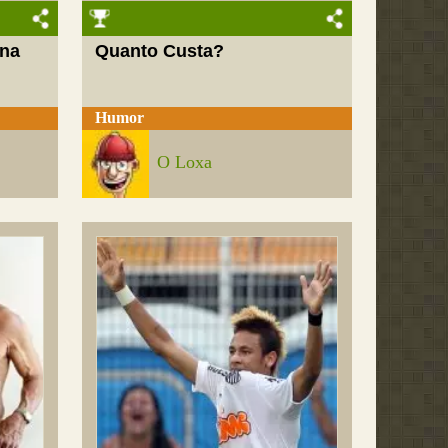
 na
Quanto Custa?
Humor
O Loxa