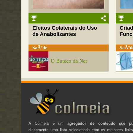
Efeitos Colaterais do Uso
Cria
de Anabolizantes
Funci
SaÃºde
SaÃºd
O Buteco da Net
A Colmeia é um
agregador de conteúdo
que pub
diariamente uma lista selecionada com os melhores link