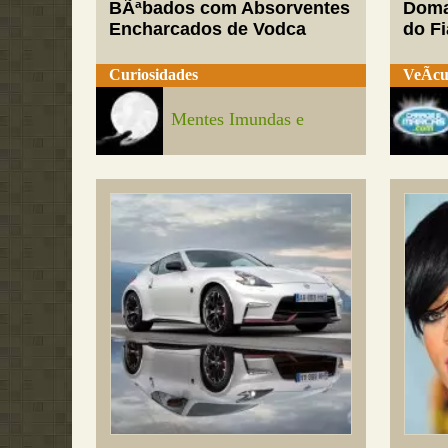
BÃªbados com Absorventes
Doma
Encharcados de Vodca
do Fi
Curiosidades
VeÃ­cu
Mentes Imundas e