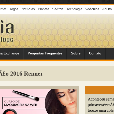
ernet
Jogos
NotÃ­cias
Planeta
SaÃºde
Tecnologia
VeÃ­culos
Adulto
ia Exchange
Perguntas Frequentes
Sobre
Contato
Ã£o 2016 Renner
Aconteceu seman
primavera/verÃ£
trouxe uma cole