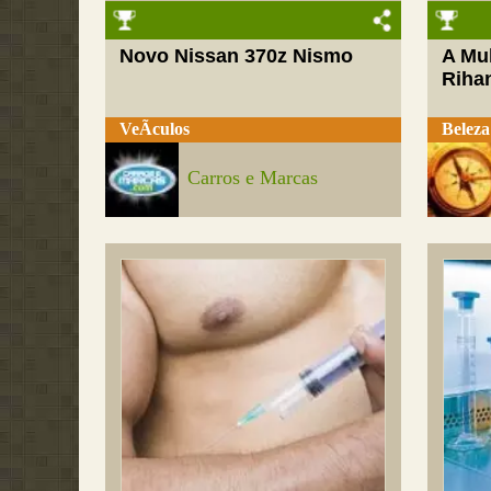
Novo Nissan 370z Nismo
A Mul
Riha
VeÃ­culos
Beleza
Carros e Marcas