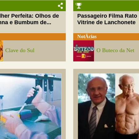
her Perfeita: Olhos de
Passageiro Filma Rato
nna e Bumbum de...
Vitrine de Lanchonete
NotÃ­cias
Clave do Sul
O Buteco da Net