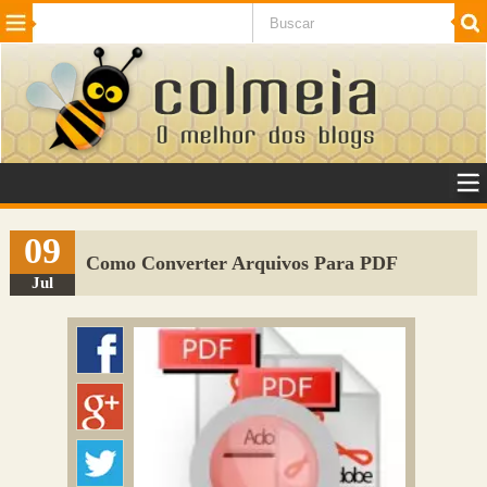
Beleza
Cinema e TV
Curiosidades
Esportes
Humor
Internet
Jogos
NotÃ­cias
Planeta
SaÃºde
Tecnologia
VeÃ­culos
Adulto
Sugerir Link
09
Como Converter Arquivos Para PDF
Adicionar Blog
Jul
Colmeia Exchange
Perguntas Frequentes
Sobre
Contato