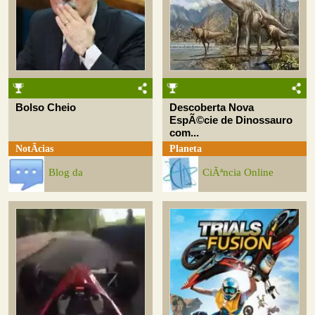
Bolso Cheio
Descoberta Nova
EspÃ©cie de Dinossauro
com...
NotÃ­cias
Planeta
Blog da
CiÃªncia Online