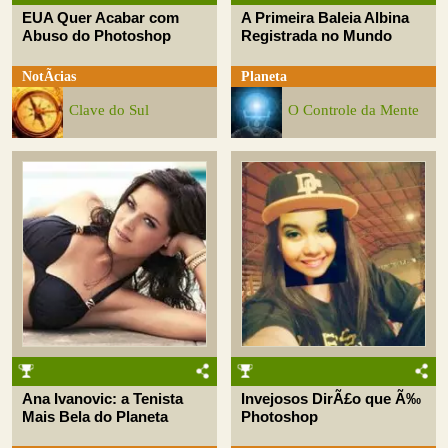
EUA Quer Acabar com
A Primeira Baleia Albina
Abuso do Photoshop
Registrada no Mundo
NotÃ­cias
Planeta
Clave do Sul
O Controle da Mente
Ana Ivanovic: a Tenista
Invejosos DirÃ£o que Ã‰
Mais Bela do Planeta
Photoshop