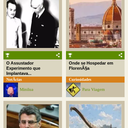
O Assustador
Onde se Hospedar em
Experimento que
FlorenÃ§a
Implantava...
NotÃ­cias
Curiosidades
Minilua
Para Viagem