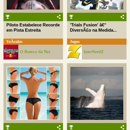
Piloto Estabelece Recorde
'Trials Fusion' â€“
em Pista Estreita
DiversÃ£o na Medida...
VeÃ­culos
Jogos
O Buteco da Net
InterNerdZ