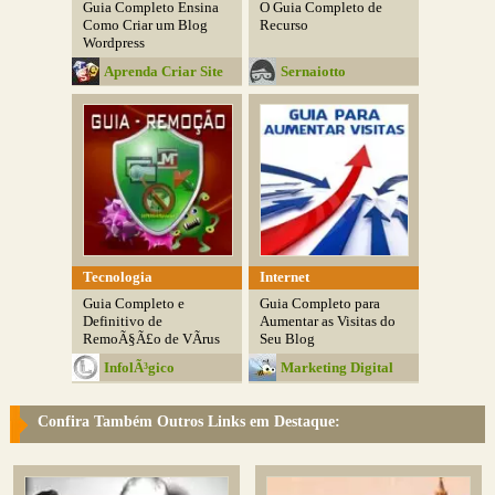
Guia Completo Ensina
O Guia Completo de
Como Criar um Blog
Recurso
Wordpress
Aprenda Criar Site
Sernaiotto
Tecnologia
Internet
Guia Completo e
Guia Completo para
Definitivo de
Aumentar as Visitas do
RemoÃ§Ã£o de VÃ­rus
Seu Blog
InfolÃ³gico
Marketing Digital
Confira Também Outros Links em Destaque: