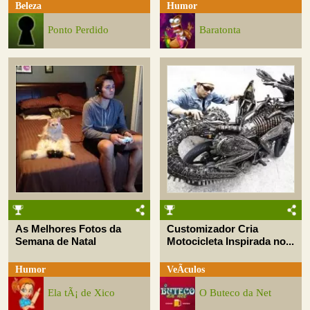
Beleza
Humor
Ponto Perdido
Baratonta
As Melhores Fotos da
Customizador Cria
Semana de Natal
Motocicleta Inspirada no...
Humor
VeÃ­culos
Ela tÃ¡ de Xico
O Buteco da Net