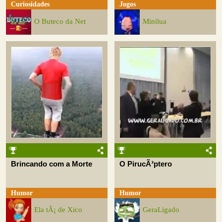
Curiosidades
Jogos
O Buteco da Net
Minilua
Brincando com a Morte
O PirucÃ³ptero
Humor
Humor
Ela tÃ¡ de Xico
GeraLigado