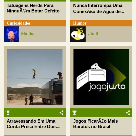
Tatuagens Nerds Para
Nunca Interrompa Uma
NinguÃ©m Botar Defeito
ConexÃ£o de Ãgua de...
Curiosidades
Humor
Minilua
Uhull
Atravessando Em Uma
Jogos FicarÃ£o Mais
Corda Presa Entre Dois...
Baratos no Brasil