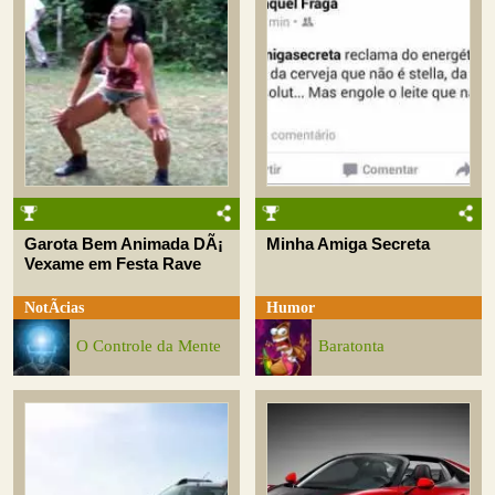
Garota Bem Animada DÃ¡
Minha Amiga Secreta
Vexame em Festa Rave
NotÃ­cias
Humor
O Controle da Mente
Baratonta