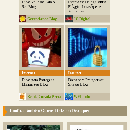
Dicas Valiosas Para o
Proteja Seu Blog Contra
Seu Blog
PlÃ¡gio, InvasÃµes e
Acidentes
Gerenciando Blog
JC Digital
Internet
Internet
Dicas para Proteger e
Dicas para Proteger seu
Limpar seu Blog
Site ou Blog
Rei da Cocada Preta
WEL Info
Confira Também Outros Links em Destaque: