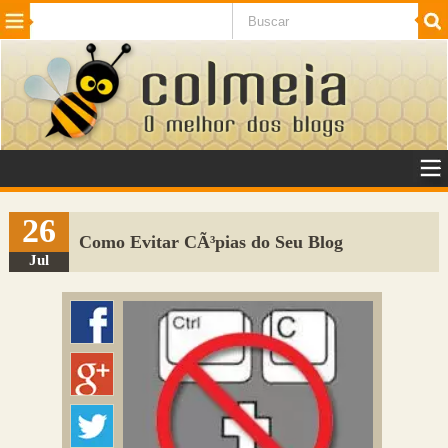
Beleza
Cinema e TV
Curiosidades
Esportes
Humor
Internet
Jogos
NotÃ­cias
Planeta
SaÃºde
Tecnologia
VeÃ­culos
Adulto
Sugerir Link
26
Como Evitar CÃ³pias do Seu Blog
Adicionar Blog
Jul
Colmeia Exchange
Perguntas Frequentes
Sobre
Contato