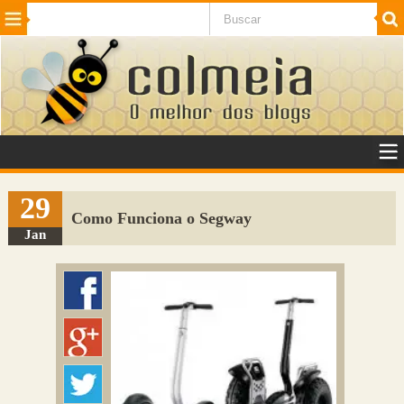
Beleza
Cinema e TV
Curiosidades
Esportes
Humor
Internet
Jogos
NotÃ­cias
Planeta
SaÃºde
Tecnologia
VeÃ­culos
Adulto
Sugerir Link
29
Como Funciona o Segway
Adicionar Blog
Jan
Colmeia Exchange
Perguntas Frequentes
Sobre
Contato