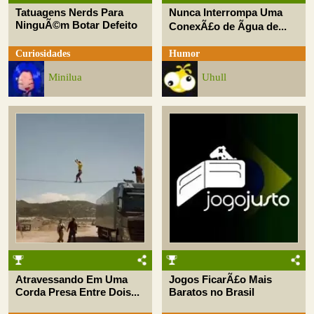
Tatuagens Nerds Para
Nunca Interrompa Uma
NinguÃ©m Botar Defeito
ConexÃ£o de Ãgua de...
Curiosidades
Humor
Minilua
Uhull
Atravessando Em Uma
Jogos FicarÃ£o Mais
Corda Presa Entre Dois...
Baratos no Brasil