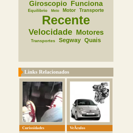
Giroscopio
Funciona
Motor
Transporte
Equilibrio
Meio
Recente
Velocidade
Motores
Segway
Quais
Transportes
Links Relacionados
Curiosidades
VeÃ­culos