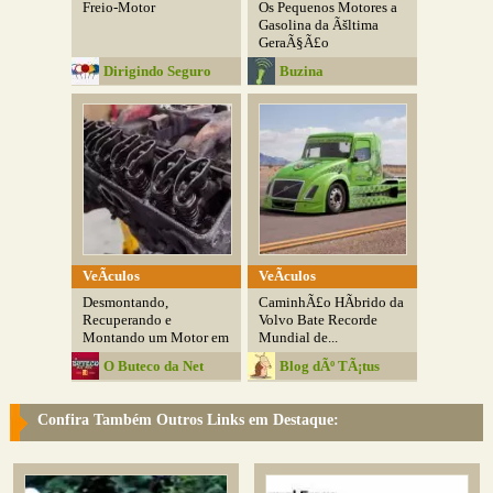
Freio-Motor
Os Pequenos Motores a
Gasolina da Ãšltima
GeraÃ§Ã£o
Dirigindo Seguro
Buzina
VeÃ­culos
VeÃ­culos
Desmontando,
CaminhÃ£o HÃ­brido da
Recuperando e
Volvo Bate Recorde
Montando um Motor em
Mundial de...
Menos de...
O Buteco da Net
Blog dÃº TÃ¡tus
Confira Também Outros Links em Destaque: