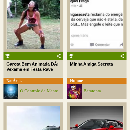
Garota Bem Animada DÃ¡
Minha Amiga Secreta
Vexame em Festa Rave
NotÃ­cias
Humor
O Controle da Mente
Baratonta