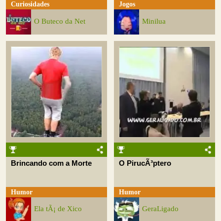
Curiosidades
Jogos
O Buteco da Net
Minilua
Brincando com a Morte
O PirucÃ³ptero
Humor
Humor
Ela tÃ¡ de Xico
GeraLigado