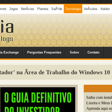
ernet
Jogos
NotÃ­cias
Planeta
SaÃºde
Tecnologia
VeÃ­culos
Adulto
ia Exchange
Perguntas Frequentes
Sobre
Contato
dor' na Ãrea de Trabalho do Windows 10
Saiba com insta
Lixeira e Meus 
Aprenda aqui so