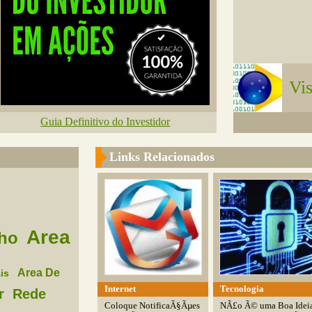
Vi
Guia Definitivo do Investidor
Links Relacionados
Area
lho
Area De
is
Internet
Tecnologia
r
Rede
Coloque NotificaÃ§Ãµes
NÃ£o Ã© uma Boa Idei