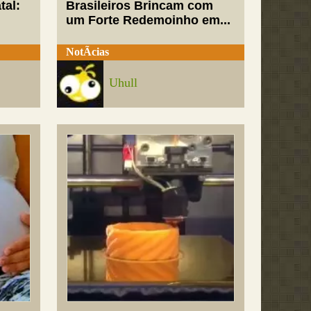
tal:
Brasileiros Brincam com
um Forte Redemoinho em...
NotÃ­cias
Uhull