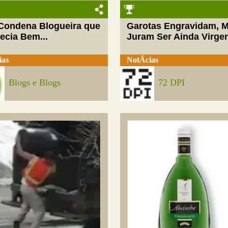
 Condena Blogueira que
Garotas Engravidam, 
ecia Bem...
Juram Ser Ainda Virge
ias
NotÃ­cias
Blogs e Blogs
72 DPI