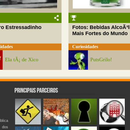
ro Estressadinho
Fotos: Bebidas AlcoÃ³l
Mais Fortes do Mundo
idades
Curiosidades
Ela tÃ¡ de Xico
PutsGrilo!
lica
s dos