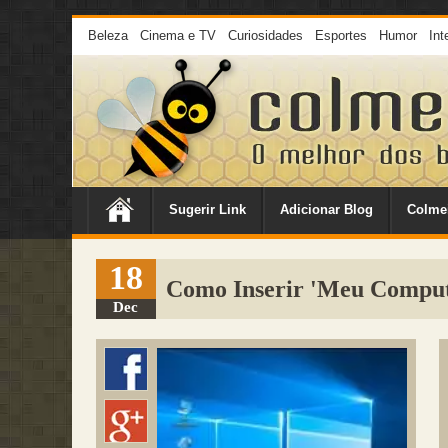
Beleza
Cinema e TV
Curiosidades
Esportes
Humor
Int
Sugerir Link
Adicionar Blog
Colme
18
Como Inserir 'Meu Computa
Dec