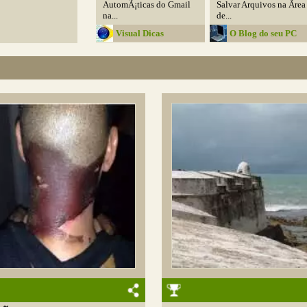
AutomÃ¡ticas do Gmail
Salvar Arquivos na Ãrea
na...
de...
Visual Dicas
O Blog do seu PC