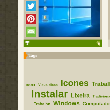
Tags
Icones
Traba
Visualdicas
Inserir
Instalar
Lixeira
Tradiciona
Windows
Computado
Trabalho