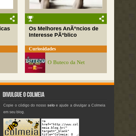
icas
Os Melhores AnÃºncios de
Interesse PÃºblico
Curiosidades
O Buteco da Net
Copie o código do nosso
selo
e ajude a divulgar a Colmeia
em seu blog.