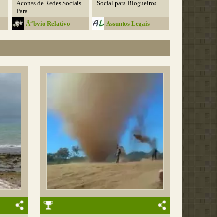
Ãcones de Redes Sociais
Social para Blogueiros
Para...
Ã“bvio Relativo
Assuntos Legais