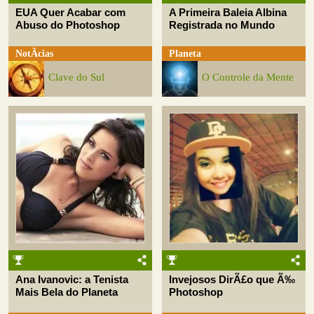
EUA Quer Acabar com
A Primeira Baleia Albina
Abuso do Photoshop
Registrada no Mundo
NotÃ­cias
Planeta
Clave do Sul
O Controle da Mente
Ana Ivanovic: a Tenista
Invejosos DirÃ£o que Ã‰
Mais Bela do Planeta
Photoshop