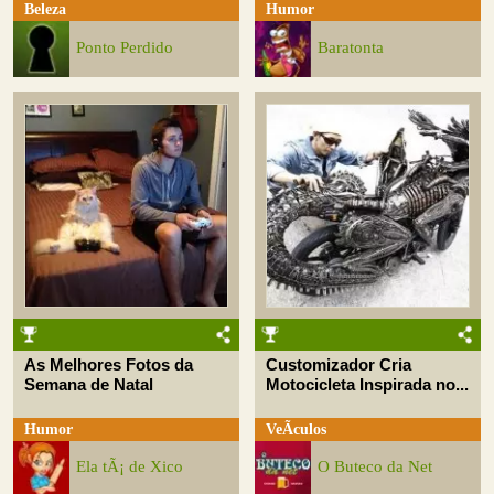
Beleza
Humor
Ponto Perdido
Baratonta
As Melhores Fotos da
Customizador Cria
Semana de Natal
Motocicleta Inspirada no...
Humor
VeÃ­culos
Ela tÃ¡ de Xico
O Buteco da Net