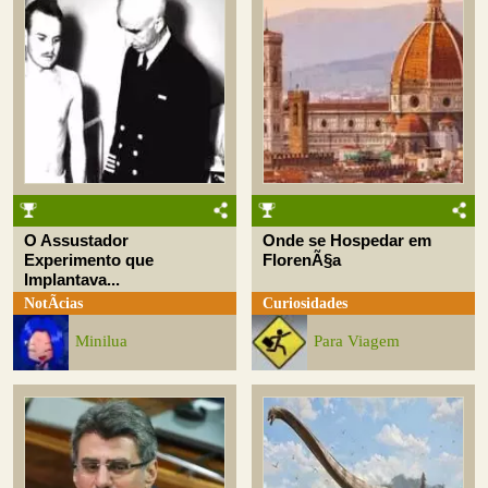
O Assustador
Onde se Hospedar em
Experimento que
FlorenÃ§a
Implantava...
NotÃ­cias
Curiosidades
Minilua
Para Viagem