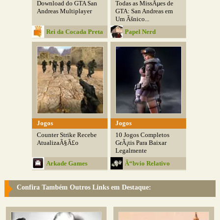
Download do GTA San
Todas as MissÃµes de
Andreas Multiplayer
GTA: San Andreas em
Um Ãšnico...
Rei da Cocada Preta
Papel Nerd
Jogos
Jogos
Counter Strike Recebe
10 Jogos Completos
AtualizaÃ§Ã£o
GrÃ¡tis Para Baixar
Legalmente
Arkade Games
Ã“bvio Relativo
Confira Também Outros Links em Destaque: