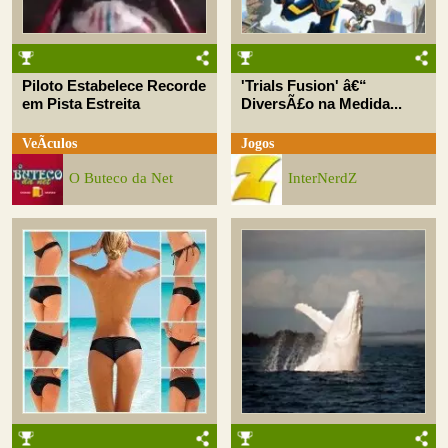
Piloto Estabelece Recorde
'Trials Fusion' â€“
em Pista Estreita
DiversÃ£o na Medida...
VeÃ­culos
Jogos
O Buteco da Net
InterNerdZ