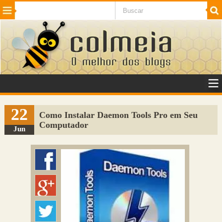
Beleza
Cinema e TV
Curiosidades
Esportes
Humor
Internet
Jogos
NotÃ­cias
Planeta
SaÃºde
Tecnologia
VeÃ­culos
Adulto
Sugerir Link
22
Como Instalar Daemon Tools Pro em Seu
Computador
Adicionar Blog
Jun
Colmeia Exchange
Perguntas Frequentes
Sobre
Contato