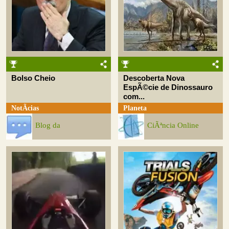
Bolso Cheio
Descoberta Nova
EspÃ©cie de Dinossauro
com...
NotÃ­cias
Planeta
Blog da
CiÃªncia Online