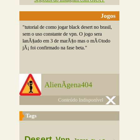
Jogos
"tutorial de como jogar black desert no brasil,
sem o uso constante de vpn. O jogo sera
lanÃ§ado em 3 de marÃ§o mas o mÃ©todo
jÃ¡ foi confirmado na fase beta."
AlienÃ­gena404
Conteúdo Indisponível
Tags
Desert
Vpn