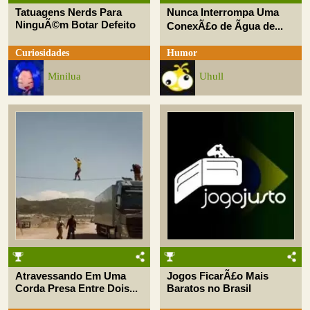
Tatuagens Nerds Para
Nunca Interrompa Uma
NinguÃ©m Botar Defeito
ConexÃ£o de Ãgua de...
Curiosidades
Humor
Minilua
Uhull
Atravessando Em Uma
Jogos FicarÃ£o Mais
Corda Presa Entre Dois...
Baratos no Brasil