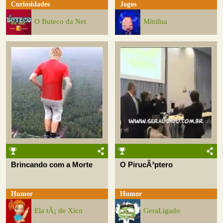
Curiosidades
Jogos
O Buteco da Net
Minilua
Brincando com a Morte
O PirucÃ³ptero
Humor
Humor
Ela tÃ¡ de Xico
GeraLigado