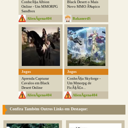
ConheÃ§a Albion
Black Desert o Mais
Online - Um MMORPG
Novo MMO Ã‰pico
Sandbox
Multiplataforma
AlienÃ­gena404
BakanerdS
Jogos
Jogos
Aprenda Capturar
ConheÃ§a Skyforge -
Cavalos em Black
Um Mmorpg de
Desert Online
FicÃ§Ã£o...
AlienÃ­gena404
AlienÃ­gena404
Confira Também Outros Links em Destaque: