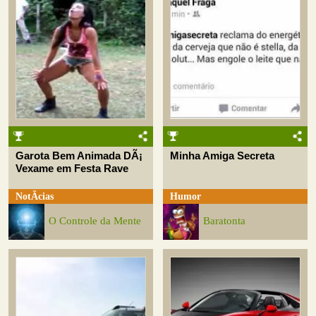
Garota Bem Animada DÃ¡
Minha Amiga Secreta
Vexame em Festa Rave
NotÃ­cias
Humor
O Controle da Mente
Baratonta