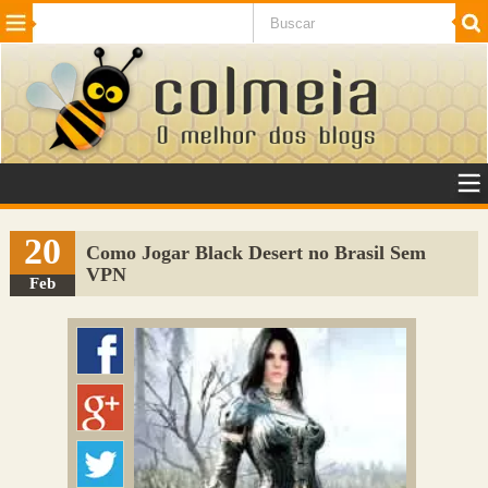
Beleza
Cinema e TV
Curiosidades
Esportes
Humor
Internet
Jogos
NotÃ­cias
Planeta
SaÃºde
Tecnologia
VeÃ­culos
Adulto
Sugerir Link
20
Como Jogar Black Desert no Brasil Sem
VPN
Adicionar Blog
Feb
Colmeia Exchange
Perguntas Frequentes
Sobre
Contato