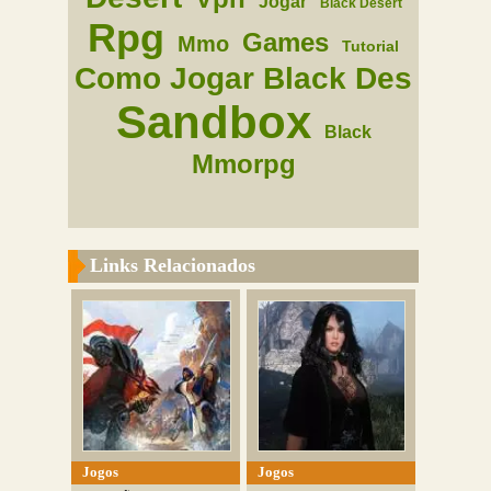
Jogar
Black Desert
Rpg
Games
Mmo
Tutorial
Como Jogar Black Des
Sandbox
Black
Mmorpg
Links Relacionados
Jogos
Jogos