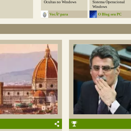
Ocultas no Windows
Sistema Operacional
Windows
VocÃª para
O Blog seu PC
InformÃ¡tica