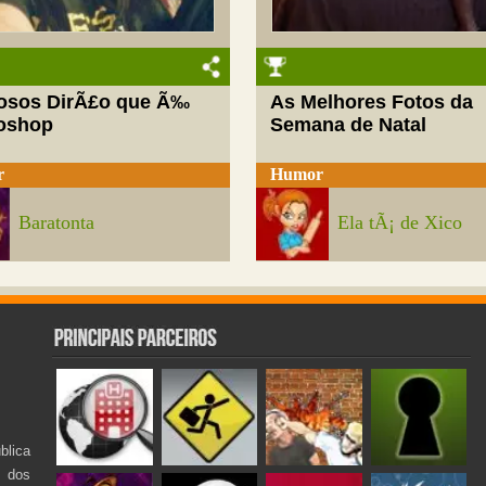
josos DirÃ£o que Ã‰
As Melhores Fotos da
oshop
Semana de Natal
r
Humor
Baratonta
Ela tÃ¡ de Xico
lica
s dos