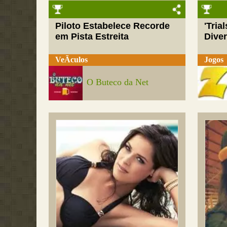
Piloto Estabelece Recorde
'Tria
em Pista Estreita
Dive
VeÃ­culos
Jogos
O Buteco da Net