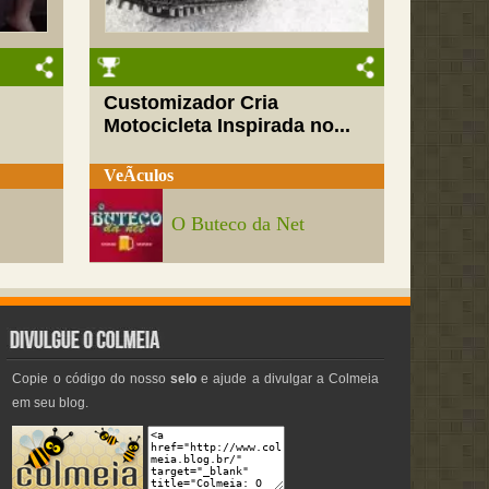
Customizador Cria
Motocicleta Inspirada no...
VeÃ­culos
O Buteco da Net
Copie o código do nosso
selo
e ajude a divulgar a Colmeia
em seu blog.