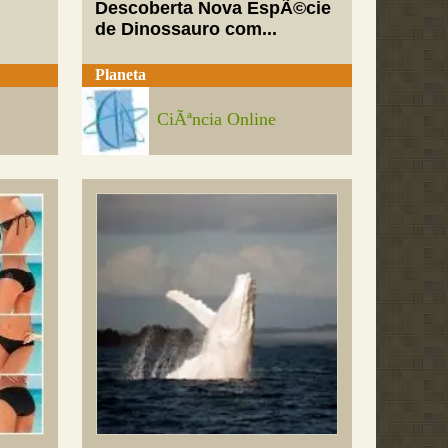
Descoberta Nova EspÃ©cie
de Dinossauro com...
Planeta
CiÃªncia Online