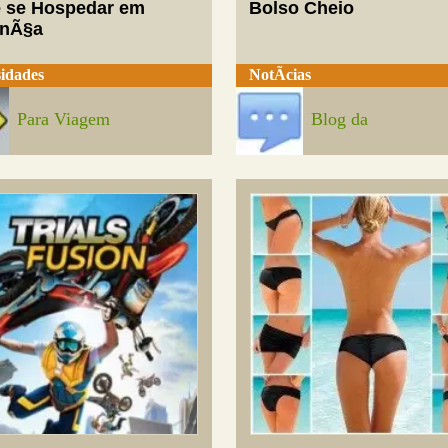
 se Hospedar em
Bolso Cheio
enÃ§a
idades
NotÃ­cias
Para Viagem
Blog da