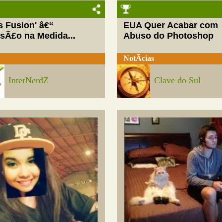
ls Fusion' â€“
EUA Quer Acabar com
rsÃ£o na Medida...
Abuso do Photoshop
NotÃ­cias
InterNerdZ
Clave do Sul