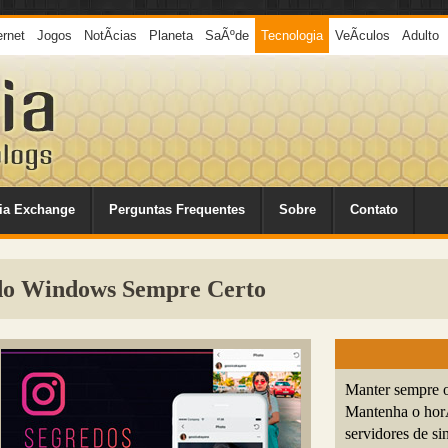
ernet
Jogos
NotÃ­cias
Planeta
SaÃºde
Tecnologia
VeÃ­culos
Adulto
ia Exchange
Perguntas Frequentes
Sobre
Contato
do Windows Sempre Certo
Manter sempre o
Mantenha o horÃ
servidores de si