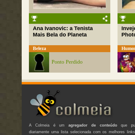
Ana Ivanovic: a Tenista
Inve
Mais Bela do Planeta
Phot
Beleza
Humo
Ponto Perdido
A Colmeia é um
agregador de conteúdo
que pub
diariamente uma lista selecionada com os melhores link