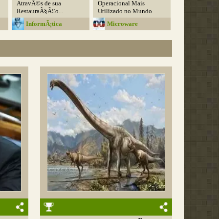
AtravÃ©s de sua
Operacional Mais
RestauraÃ§Ã£o...
Utilizado no Mundo
InformÃ¡tica
Microware
Inteligente