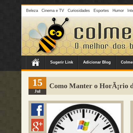
Beleza
Cinema e TV
Curiosidades
Esportes
Humor
Int
Sugerir Link
Adicionar Blog
Colme
15
Como Manter o HorÃ¡rio 
Jul