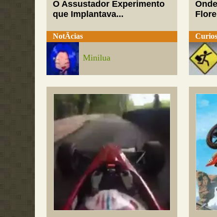
O Assustador Experimento
Onde
que Implantava...
Flor
NotÃ­cias
Curios
Minilua