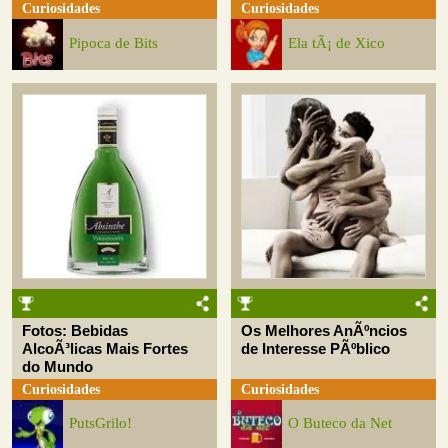
Curiosidades
Curiosidades
Pipoca de Bits
Ela tÃ¡ de Xico
Fotos: Bebidas
Os Melhores AnÃºncios
AlcoÃ³licas Mais Fortes
de Interesse PÃºblico
do Mundo
Curiosidades
Curiosidades
PutsGrilo!
O Buteco da Net