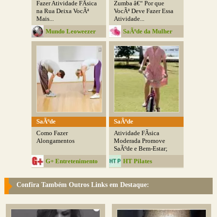
Fazer Atividade FÃ­sica
Zumba â€“ Por que
na Rua Deixa VocÃª
VocÃª Deve Fazer Essa
Mais...
Atividade...
Mundo Leoweezer
SaÃºde da Mulher
SaÃºde
SaÃºde
Como Fazer
Atividade FÃ­sica
Alongamentos
Moderada Promove
SaÃºde e Bem-Estar;
G+ Entretenimento
HT Pilates
Confira Também Outros Links em Destaque: