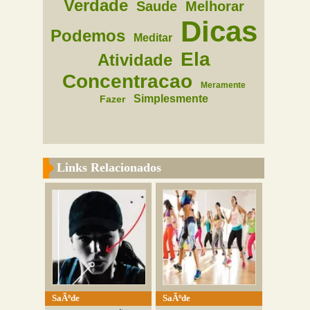
Verdade
Saude
Melhorar
Dicas
Podemos
Meditar
Ela
Atividade
Concentracao
Meramente
Simplesmente
Fazer
Links Relacionados
SaÃºde
SaÃºde