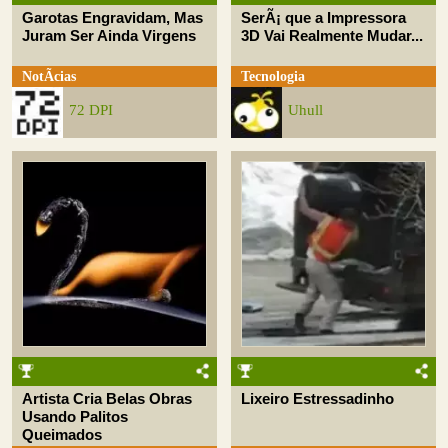
Garotas Engravidam, Mas
SerÃ¡ que a Impressora
Juram Ser Ainda Virgens
3D Vai Realmente Mudar...
NotÃ­cias
Tecnologia
72 DPI
Uhull
Artista Cria Belas Obras
Lixeiro Estressadinho
Usando Palitos
Queimados