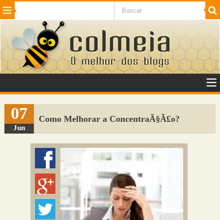
Beleza
Cinema e TV
Curiosidades
Esportes
Humor
Internet
Jogos
NotÃ­cias
Planeta
SaÃºde
Tecnologia
VeÃ­culos
Adulto
Sugerir Link
07
Como Melhorar a ConcentraÃ§Ã£o?
Adicionar Blog
Jun
Colmeia Exchange
Perguntas Frequentes
Sobre
Contato