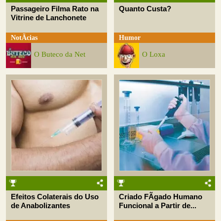
Passageiro Filma Rato na
Quanto Custa?
Vitrine de Lanchonete
NotÃ­cias
Humor
O Buteco da Net
O Loxa
Efeitos Colaterais do Uso
Criado FÃ­gado Humano
de Anabolizantes
Funcional a Partir de...