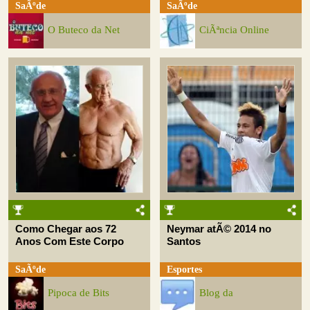
SaÃºde
SaÃºde
O Buteco da Net
CiÃªncia Online
Como Chegar aos 72
Neymar atÃ© 2014 no
Anos Com Este Corpo
Santos
SaÃºde
Esportes
Pipoca de Bits
Blog da