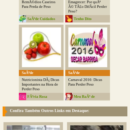
RemÃ©dios Caseiros
Emagrecer: Por quÃª
Para Perda de Peso
Ã© TÃ£o DifÃ­cil Perder
Peso?
SaÃºde Cuidados
Tenho Dito
SaÃºde
SaÃºde
Nutricionista DÃ¡ Dicas
Carnaval 2016: Dicas
Importantes na Hora de
Para Perder Peso
Perder Peso
FÃºria Rosa
Meu BaÃº de
Estrelas
Confira Também Outros Links em Destaque: