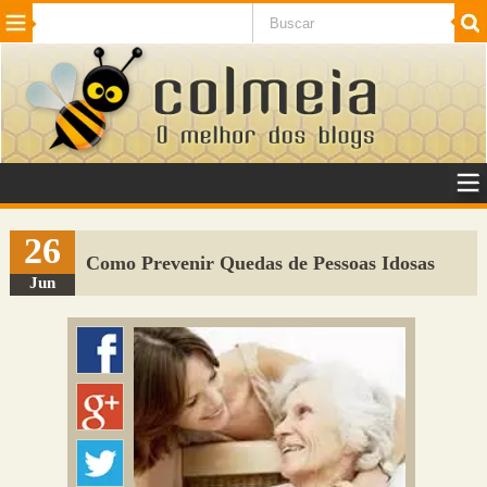
Beleza
Cinema e TV
Curiosidades
Esportes
Humor
Internet
Jogos
NotÃ­cias
Planeta
SaÃºde
Tecnologia
VeÃ­culos
Adulto
Sugerir Link
26
Como Prevenir Quedas de Pessoas Idosas
Adicionar Blog
Jun
Colmeia Exchange
Perguntas Frequentes
Sobre
Contato