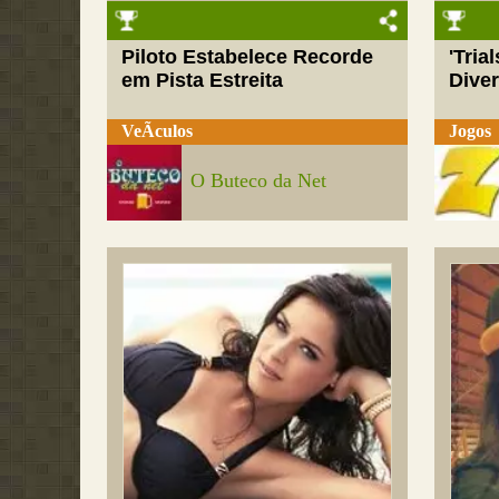
Piloto Estabelece Recorde
'Tria
em Pista Estreita
Dive
VeÃ­culos
Jogos
O Buteco da Net