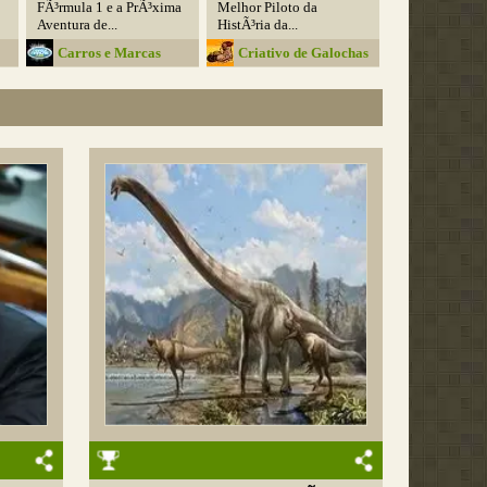
FÃ³rmula 1 e a PrÃ³xima
Melhor Piloto da
Aventura de...
HistÃ³ria da...
Carros e Marcas
Criativo de Galochas