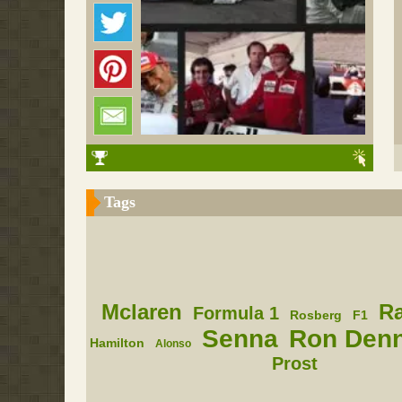
Tags
Mclaren
R
Formula 1
Rosberg
F1
Senna
Ron Denn
Hamilton
Alonso
Prost