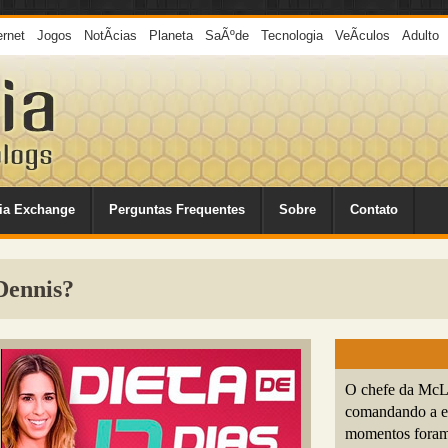
ernet
Jogos
NotÃ­cias
Planeta
SaÃºde
Tecnologia
VeÃ­culos
Adulto
ia Exchange
Perguntas Frequentes
Sobre
Contato
Dennis?
O chefe da McLa
comandando a es
momentos foram