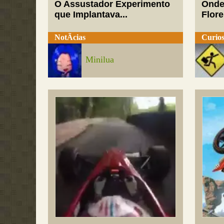
O Assustador Experimento
Onde
que Implantava...
Flor
NotÃ­cias
Curios
Minilua