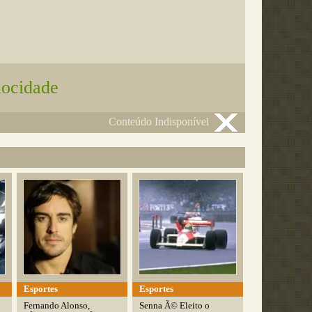
locidade
Conteúdo Indisponível
Esportes
Esportes
Fernando Alonso,
Senna Ã© Eleito o