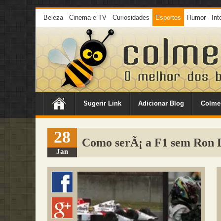
Beleza
Cinema e TV
Curiosidades
Esportes
Humor
Int
Sugerir Link
Adicionar Blog
Colme
28
Como serÃ¡ a F1 sem Ron 
Jan