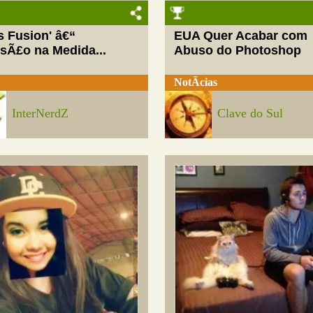
ls Fusion' â€“
EUA Quer Acabar com
rsÃ£o na Medida...
Abuso do Photoshop
NotÃ­cias
InterNerdZ
Clave do Sul