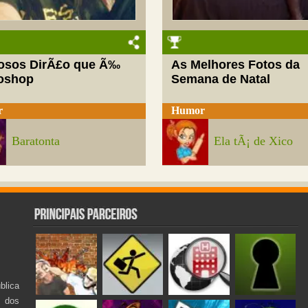
josos DirÃ£o que Ã‰
As Melhores Fotos da
oshop
Semana de Natal
r
Humor
Baratonta
Ela tÃ¡ de Xico
lica
s dos