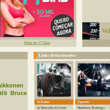
Ve
Dieta de 17 Dias
Links Relacionados
aikkonen
is
Bruce
VeÃ­culos
Esportes
As Mercedes de Lewis
Hamilton, Rosberg e