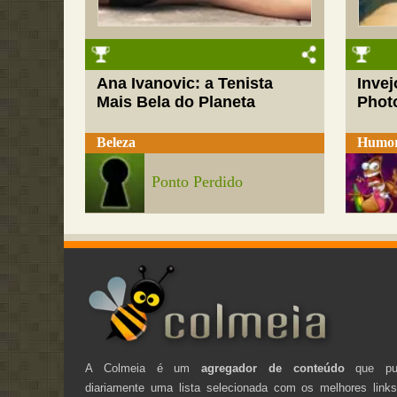
Ana Ivanovic: a Tenista
Inve
Mais Bela do Planeta
Phot
Beleza
Humo
Ponto Perdido
A Colmeia é um
agregador de conteúdo
que pub
diariamente uma lista selecionada com os melhores link