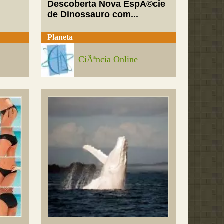
Descoberta Nova EspÃ©cie
de Dinossauro com...
Planeta
CiÃªncia Online