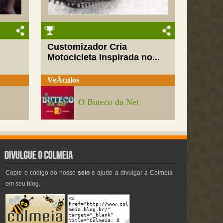
Customizador Cria
Motocicleta Inspirada no...
VeÃ­culos
O Buteco da Net
Copie o código do nosso
selo
e ajude a divulgar a Colmeia
em seu blog.