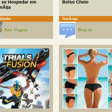
 se Hospedar em
Bolso Cheio
enÃ§a
idades
NotÃ­cias
Para Viagem
Blog da