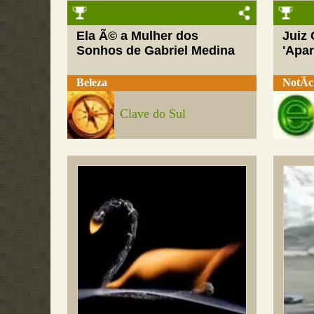
Ela Ã© a Mulher dos
Juiz
Sonhos de Gabriel Medina
'Apar
Beleza
NotÃ­c
Clave do Sul