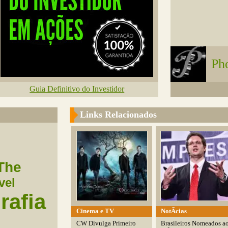
Ph
Guia Definitivo do Investidor
Links Relacionados
The
vel
rafia
Cinema e TV
NotÃ­cias
CW Divulga Primeiro
Brasileiros Nomeados a