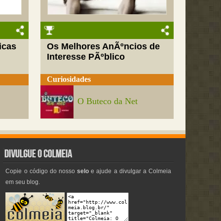
icas
Os Melhores AnÃºncios de
Interesse PÃºblico
Curiosidades
O Buteco da Net
Copie o código do nosso
selo
e ajude a divulgar a Colmeia
em seu blog.