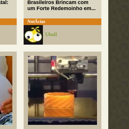
tal:
Brasileiros Brincam com
um Forte Redemoinho em...
NotÃ­cias
Uhull