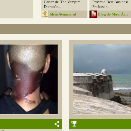
Cartaz de 'The Vampire
PrÃªmio Best Business
Diaries' e...
Professor...
Ideia Atemporal
Blog do MaurÃ­cio
Araya