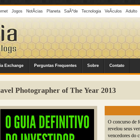
ernet
Jogos
NotÃ­cias
Planeta
SaÃºde
Tecnologia
VeÃ­culos
Adulto
ia Exchange
Perguntas Frequentes
Sobre
Contato
ravel Photographer of The Year 2013
O concurso de f
revelou seus ven
vencedores do c