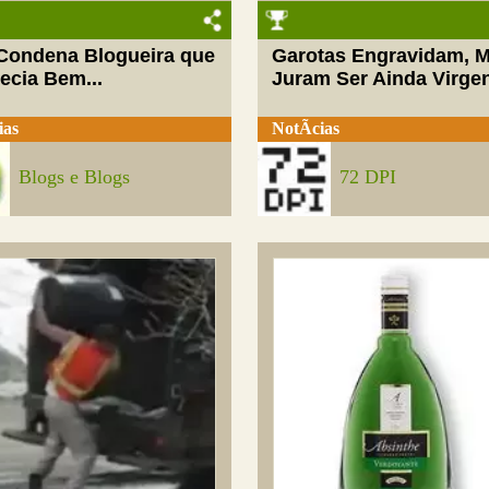
 Condena Blogueira que
Garotas Engravidam, 
ecia Bem...
Juram Ser Ainda Virge
ias
NotÃ­cias
Blogs e Blogs
72 DPI