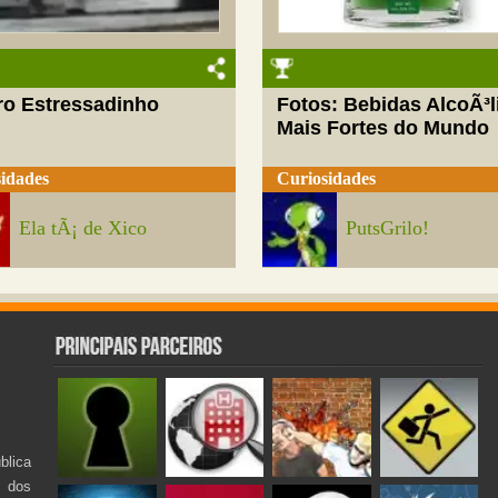
ro Estressadinho
Fotos: Bebidas AlcoÃ³l
Mais Fortes do Mundo
idades
Curiosidades
Ela tÃ¡ de Xico
PutsGrilo!
lica
s dos