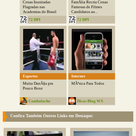
Cenas Inusitadas
FamÃ­lia Recria Cenas
Flagradas nas
Famosas de Filmes
Academias do Brasil
Candidatos ao...
72 DPI
72 DPI
Esportes
Internet
Muita DanÃ§a pra
MÃºsica Para Todos
Pouco Boxe
Cambalacho
Dicas Blog WX
Confira Também Outros Links em Destaque: