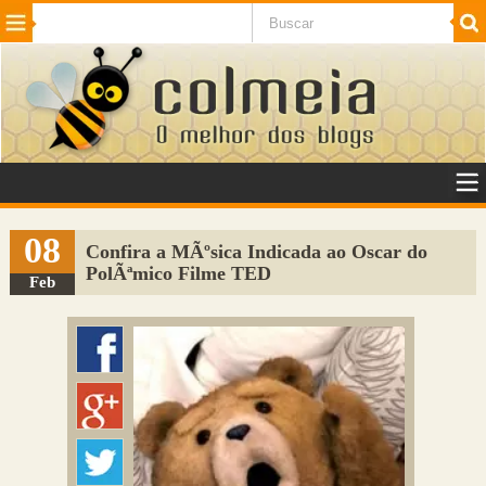
Beleza
Cinema e TV
Curiosidades
Esportes
Humor
Internet
Jogos
NotÃ­cias
Planeta
SaÃºde
Tecnologia
VeÃ­culos
Adulto
Sugerir Link
08
Confira a MÃºsica Indicada ao Oscar do
PolÃªmico Filme TED
Adicionar Blog
Feb
Colmeia Exchange
Perguntas Frequentes
Sobre
Contato