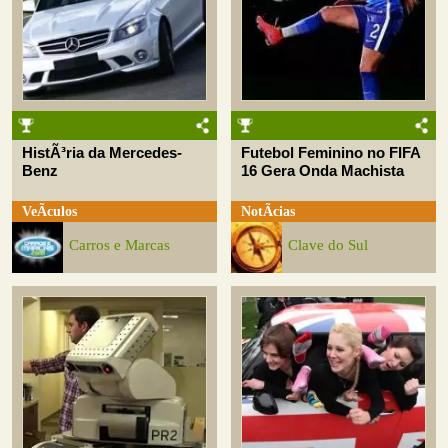
HistÃ³ria da Mercedes-
Futebol Feminino no FIFA
Benz
16 Gera Onda Machista
VeÃ­culos
NotÃ­cias
Carros e Marcas
Clave do Sul