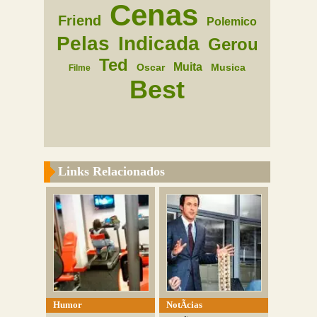
Cenas
Friend
Polemico
Pelas
Indicada
Gerou
Ted
Muita
Oscar
Musica
Filme
Best
Links Relacionados
Humor
NotÃ­cias