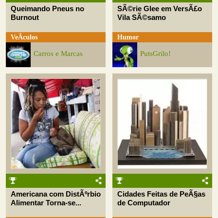
Queimando Pneus no
SÃ©rie Glee em VersÃ£o
Burnout
Vila SÃ©samo
VeÃ­culos
Humor
Carros e Marcas
PutsGrilo!
Americana com DistÃºrbio
Cidades Feitas de PeÃ§as
Alimentar Torna-se...
de Computador