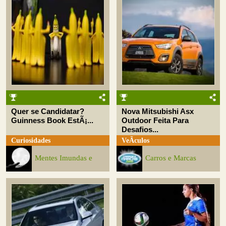
Quer se Candidatar?
Nova Mitsubishi Asx
Guinness Book EstÃ¡...
Outdoor Feita Para
Desafios...
Curiosidades
VeÃ­culos
Mentes Imundas e
Carros e Marcas