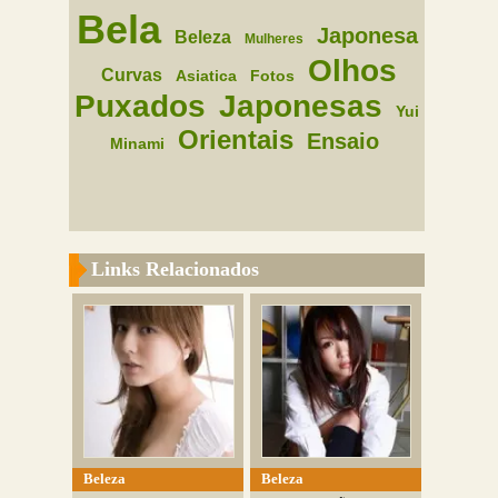
Bela
Japonesa
Beleza
Mulheres
Olhos
Curvas
Asiatica
Fotos
Puxados
Japonesas
Yui
Orientais
Ensaio
Minami
Links Relacionados
Beleza
Beleza