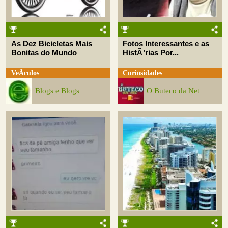
As Dez Bicicletas Mais
Fotos Interessantes e as
Bonitas do Mundo
HistÃ³rias Por...
VeÃ­culos
Curiosidades
Blogs e Blogs
O Buteco da Net