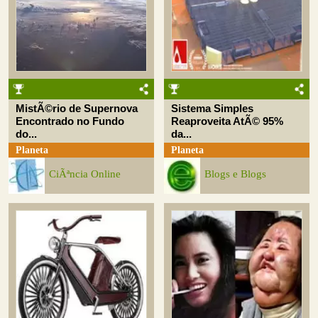
MistÃ©rio de Supernova
Sistema Simples
Encontrado no Fundo
Reaproveita AtÃ© 95%
do...
da...
Planeta
Planeta
CiÃªncia Online
Blogs e Blogs