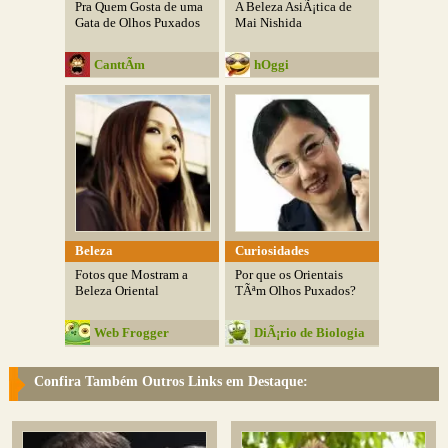
Pra Quem Gosta de uma
A Beleza AsiÃ¡tica de
Gata de Olhos Puxados
Mai Nishida
CanttÃ­m
hOggi
Beleza
Curiosidades
Fotos que Mostram a
Por que os Orientais
Beleza Oriental
TÃªm Olhos Puxados?
Web Frogger
DiÃ¡rio de Biologia
Confira Também Outros Links em Destaque: