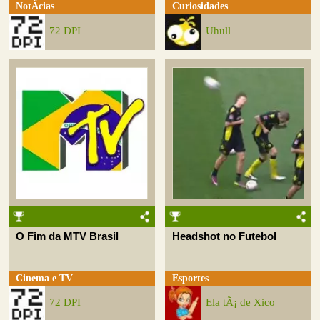
NotÃ­cias
Curiosidades
72 DPI
Uhull
O Fim da MTV Brasil
Headshot no Futebol
Cinema e TV
Esportes
72 DPI
Ela tÃ¡ de Xico