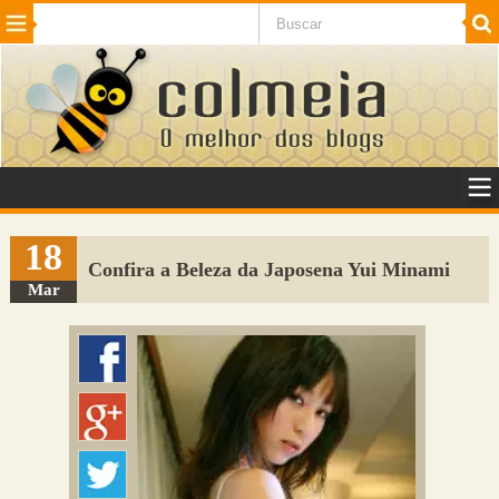
Beleza
Cinema e TV
Curiosidades
Esportes
Humor
Internet
Jogos
NotÃ­cias
Planeta
SaÃºde
Tecnologia
VeÃ­culos
Adulto
Sugerir Link
18
Confira a Beleza da Japosena Yui Minami
Adicionar Blog
Mar
Colmeia Exchange
Perguntas Frequentes
Sobre
Contato