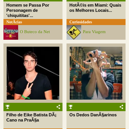
Homem se Passa Por
HotÃ©is em Miami: Quais
Personagem de
os Melhores Locais...
'chiquititas'...
NotÃ­cias
Curiosidades
O Buteco da Net
Para Viagem
Filho de Eike Batista DÃ¡
Os Dedos DanÃ§arinos
Cano na PraÃ§a