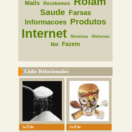
Rolam
Mails
Recebemos
Saude
Farsas
Produtos
Informacoes
Internet
Sinistras
Historias
Fazem
Mal
Links Relacionados
SaÃºde
SaÃºde