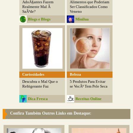
AdoÃ§antes Fazem
Alimentos que Poderiam
Realmente Mal Ã
Ser Classificados Como
SaÃºde?
Veneno
Blogs e Blogs
Minilua
Curiosidades
Beleza
Descubra o Mal Que o
5 Produtos Para Evitar
Refrigerante Faz
se VocÃª Tem Pele Seca
Dica Fresca
Receitas Online
Confira Também Outros Links em Destaque: