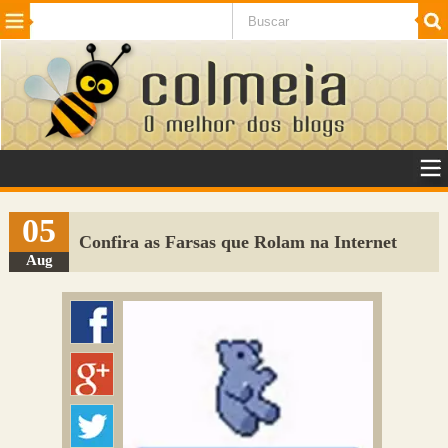
Beleza
Cinema e TV
Curiosidades
Esportes
Humor
Internet
Jogos
NotÃ­cias
Planeta
SaÃºde
Tecnologia
VeÃ­culos
Adulto
Sugerir Link
05
Confira as Farsas que Rolam na Internet
Adicionar Blog
Aug
Colmeia Exchange
Perguntas Frequentes
Sobre
Contato