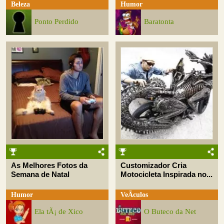
Beleza
Humor
Ponto Perdido
Baratonta
As Melhores Fotos da
Customizador Cria
Semana de Natal
Motocicleta Inspirada no...
Humor
VeÃ­culos
Ela tÃ¡ de Xico
O Buteco da Net