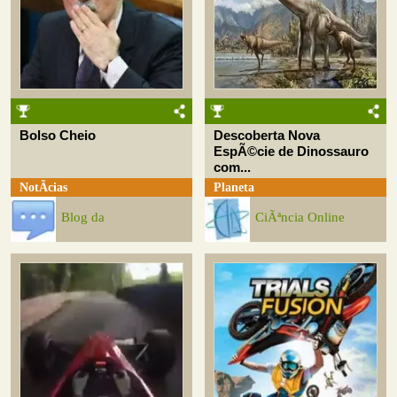
Bolso Cheio
Descoberta Nova
EspÃ©cie de Dinossauro
com...
NotÃ­cias
Planeta
Blog da
CiÃªncia Online