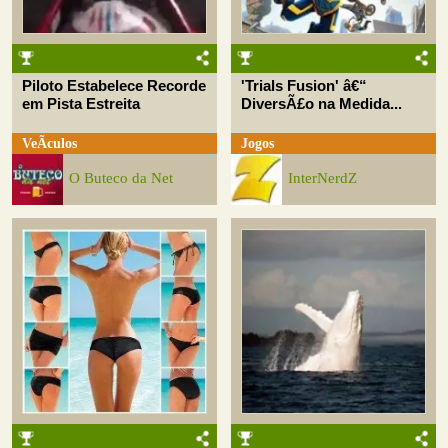
Piloto Estabelece Recorde
'Trials Fusion' â€“
em Pista Estreita
DiversÃ£o na Medida...
VeÃ­culos
Jogos
O Buteco da Net
InterNerdZ