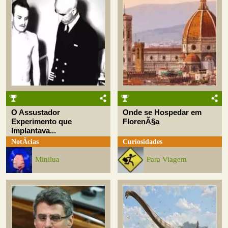
O Assustador
Onde se Hospedar em
Experimento que
FlorenÃ§a
Implantava...
NotÃ­cias
Curiosidades
Minilua
Para Viagem