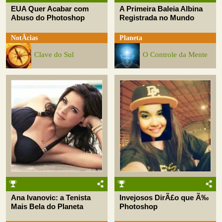
EUA Quer Acabar com
A Primeira Baleia Albina
Abuso do Photoshop
Registrada no Mundo
NotÃ­cias
Planeta
Clave do Sul
O Controle da Mente
Ana Ivanovic: a Tenista
Invejosos DirÃ£o que Ã‰
Mais Bela do Planeta
Photoshop