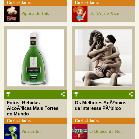
Curiosidades
Curiosidades
Pipoca de Bits
Ela tÃ¡ de Xico
Fotos: Bebidas
Os Melhores AnÃºncios
AlcoÃ³licas Mais Fortes
de Interesse PÃºblico
do Mundo
Curiosidades
Curiosidades
PutsGrilo!
O Buteco da Net