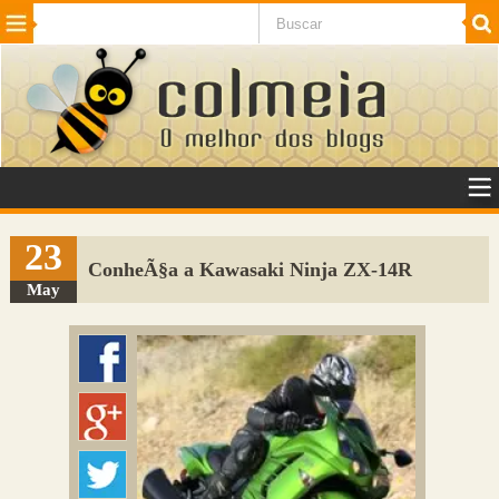
Beleza
Cinema e TV
Curiosidades
Esportes
Humor
Internet
Jogos
NotÃ­cias
Planeta
SaÃºde
Tecnologia
VeÃ­culos
Adulto
Sugerir Link
23
ConheÃ§a a Kawasaki Ninja ZX-14R
Adicionar Blog
May
Colmeia Exchange
Perguntas Frequentes
Sobre
Contato