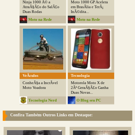
Ninja 1000 Ã© a
Moto 1000 GP Acelera
AtraÃ§Ã£o do SalÃ£o
em BrasÃ­lia e TerÃ¡
Duas Rodas
InÃ©dita...
Moto na Rede
Moto na Rede
VeÃ­culos
Tecnologia
ConheÃ§a a IncrÃ­vel
Motorola Moto X de
Moto Voadora
2Âª GeraÃ§Ã£o Ganha
Duas Novas...
Tecnologia Nerd
O Blog seu PC
Confira Também Outros Links em Destaque: