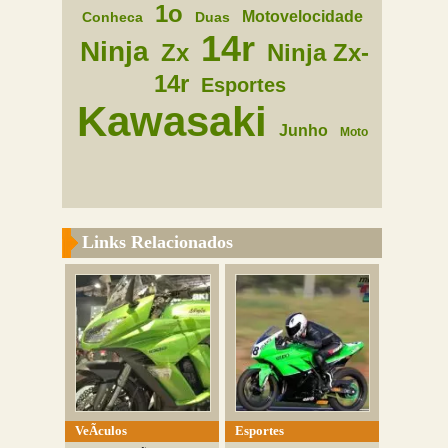
1o
Motovelocidade
Conheca
Duas
14r
Ninja
Zx
Ninja Zx-
14r
Esportes
Kawasaki
Junho
Moto
Links Relacionados
VeÃ­culos
Esportes