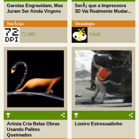
Garotas Engravidam, Mas
SerÃ¡ que a Impressora
Juram Ser Ainda Virgens
3D Vai Realmente Mudar...
NotÃ­cias
Tecnologia
72 DPI
Uhull
Artista Cria Belas Obras
Lixeiro Estressadinho
Usando Palitos
Queimados