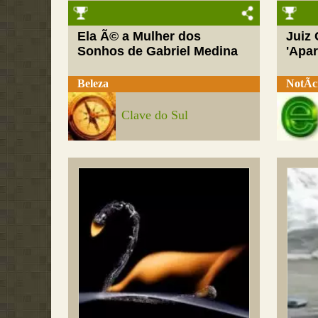
Ela Ã© a Mulher dos
Juiz
Sonhos de Gabriel Medina
'Apar
Beleza
NotÃ­c
Clave do Sul