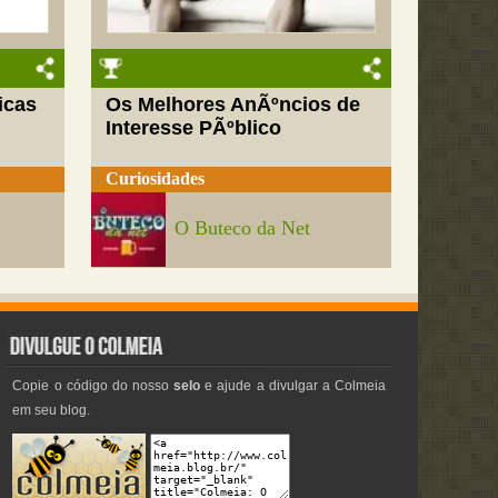
icas
Os Melhores AnÃºncios de
Interesse PÃºblico
Curiosidades
O Buteco da Net
Copie o código do nosso
selo
e ajude a divulgar a Colmeia
em seu blog.