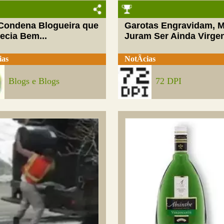
 Condena Blogueira que
Garotas Engravidam, 
ecia Bem...
Juram Ser Ainda Virge
ias
NotÃ­cias
Blogs e Blogs
72 DPI