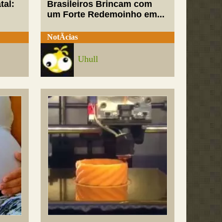
tal:
Brasileiros Brincam com
um Forte Redemoinho em...
NotÃ­cias
Uhull