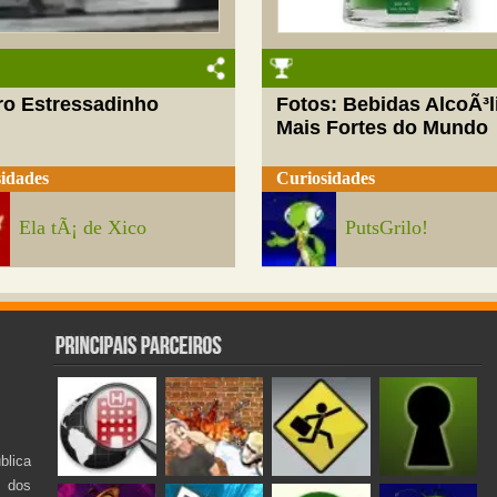
ro Estressadinho
Fotos: Bebidas AlcoÃ³l
Mais Fortes do Mundo
idades
Curiosidades
Ela tÃ¡ de Xico
PutsGrilo!
lica
s dos