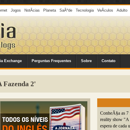
ernet
Jogos
NotÃ­cias
Planeta
SaÃºde
Tecnologia
VeÃ­culos
Adulto
ia Exchange
Perguntas Frequentes
Sobre
Contato
 Fazenda 2'
ConheÃ§a as 7 
reality show "A 
espera de cada 