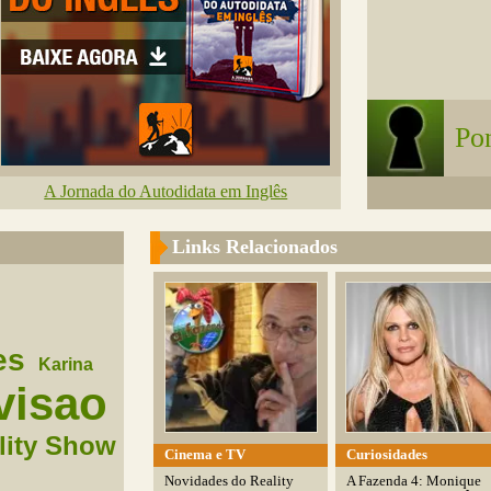
Po
A Jornada do Autodidata em Inglês
Links Relacionados
es
Karina
visao
lity Show
Cinema e TV
Curiosidades
Novidades do Reality
A Fazenda 4: Monique