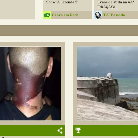
Show 'A Fazenda 5'
Evans de Volta na 4Âª
EdiÃ§Ã£o...
Ceara em Rede
TÃ´ Passada