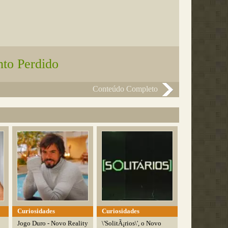
nto Perdido
Conteúdo Completo
Curiosidades
Curiosidades
Jogo Duro - Novo Reality
\'SolitÃ¡rios\', o Novo