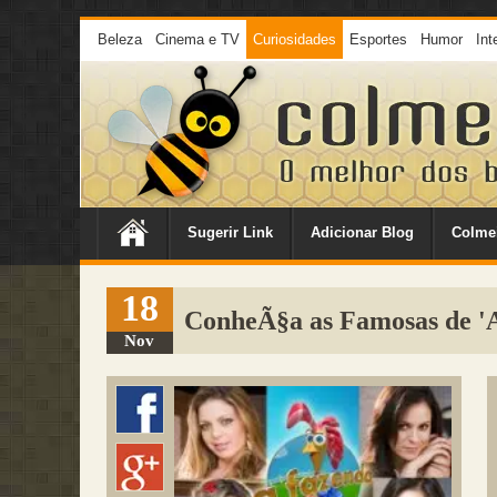
Beleza
Cinema e TV
Curiosidades
Esportes
Humor
Int
Sugerir Link
Adicionar Blog
Colme
18
ConheÃ§a as Famosas de 'A
Nov