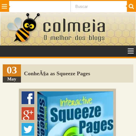
Beleza
Cinema e TV
Curiosidades
Esportes
Humor
Internet
Jogos
NotÃ­cias
Planeta
SaÃºde
Tecnologia
VeÃ­culos
Adulto
Sugerir Link
03
ConheÃ§a as Squeeze Pages
Adicionar Blog
May
Colmeia Exchange
Perguntas Frequentes
Sobre
Contato