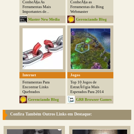
ConheÃ§a As
ConheÃ§a as
Ferramentas Mais
Ferramentas do Bing
Importantes de...
Webmaster
Master New Media
Gerenciando Blog
Internet
Jogos
Ferramentas Para
Top 10 Jogos de
Encontrar Links
EstratÃ©gia Mais
Quebrados
Esperados Para 2014
Gerenciando Blog
GR8 Browser Games
Confira Também Outros Links em Destaque: