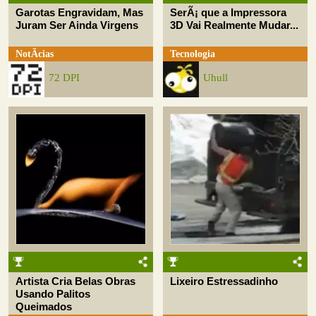
Garotas Engravidam, Mas
SerÃ¡ que a Impressora
Juram Ser Ainda Virgens
3D Vai Realmente Mudar...
NotÃ­cias
Tecnologia
72 DPI
Uhull
Artista Cria Belas Obras
Lixeiro Estressadinho
Usando Palitos
Queimados