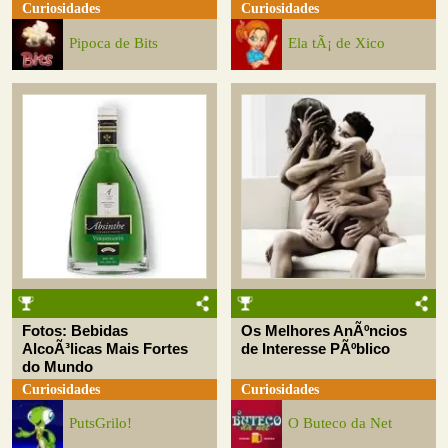
Curiosidades
Curiosidades
Pipoca de Bits
Ela tÃ¡ de Xico
Fotos: Bebidas
Os Melhores AnÃºncios
AlcoÃ³licas Mais Fortes
de Interesse PÃºblico
do Mundo
Curiosidades
Curiosidades
PutsGrilo!
O Buteco da Net