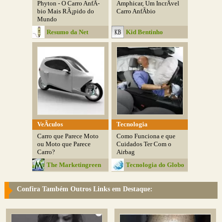
Phyton - O Carro AnfÃ­
Amphicar, Um IncrÃ­vel
bio Mais RÃ¡pido do
Carro AnfÃ­bio
Mundo
Resumo da Net
Kid Bentinho
VeÃ­culos
Tecnologia
Carro que Parece Moto
Como Funciona e que
ou Moto que Parece
Cuidados Ter Com o
Carro?
Airbag
The Marketingreen
Tecnologia do Globo
Confira Também Outros Links em Destaque: