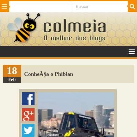
Beleza
Cinema e TV
Curiosidades
Esportes
Humor
Internet
Jogos
NotÃ­cias
Planeta
SaÃºde
Tecnologia
VeÃ­culos
Adulto
Sugerir Link
18
ConheÃ§a o Phibian
Adicionar Blog
Feb
Colmeia Exchange
Perguntas Frequentes
Sobre
Contato