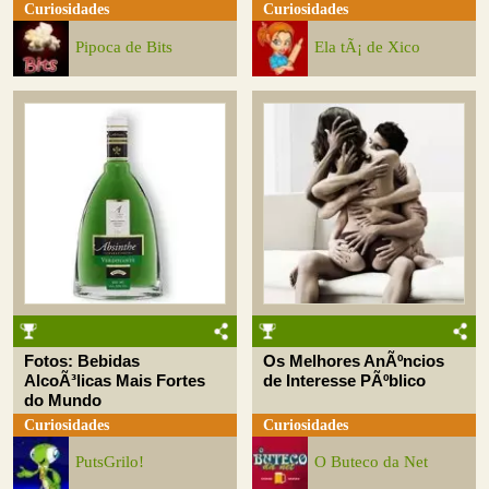
Curiosidades
Curiosidades
Pipoca de Bits
Ela tÃ¡ de Xico
Fotos: Bebidas
Os Melhores AnÃºncios
AlcoÃ³licas Mais Fortes
de Interesse PÃºblico
do Mundo
Curiosidades
Curiosidades
PutsGrilo!
O Buteco da Net