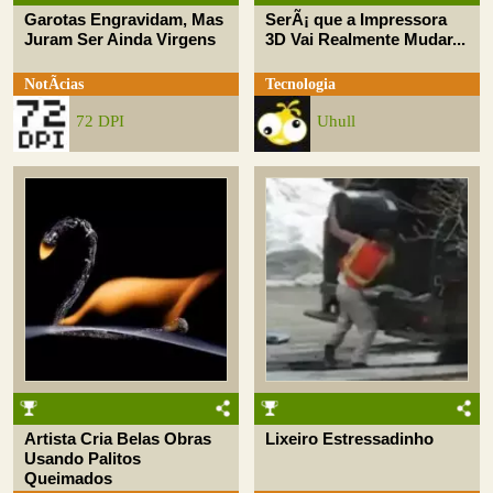
Garotas Engravidam, Mas
SerÃ¡ que a Impressora
Juram Ser Ainda Virgens
3D Vai Realmente Mudar...
NotÃ­cias
Tecnologia
72 DPI
Uhull
Artista Cria Belas Obras
Lixeiro Estressadinho
Usando Palitos
Queimados