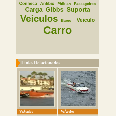
Conheca
Anfibio
Phibian
Passageiros
Carga
Gibbs
Suporta
Veiculos
Veiculo
Barco
Carro
Links Relacionados
VeÃ­culos
VeÃ­culos