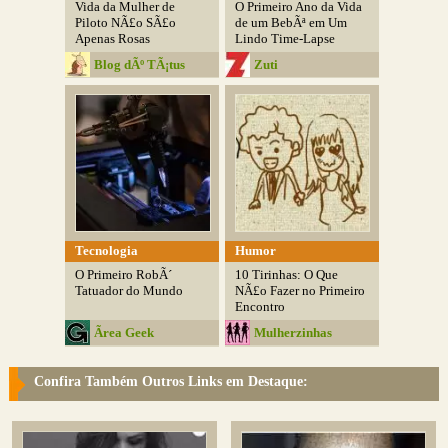
Vida da Mulher de
O Primeiro Ano da Vida
Piloto NÃ£o SÃ£o
de um BebÃª em Um
Apenas Rosas
Lindo Time-Lapse
Blog dÃº TÃ¡tus
Zuti
Tecnologia
Humor
O Primeiro RobÃ´
10 Tirinhas: O Que
Tatuador do Mundo
NÃ£o Fazer no Primeiro
Encontro
Ãrea Geek
Mulherzinhas
Confira Também Outros Links em Destaque: