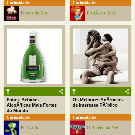
Curiosidades
Curiosidades
Pipoca de Bits
Ela tÃ¡ de Xico
Fotos: Bebidas
Os Melhores AnÃºncios
AlcoÃ³licas Mais Fortes
de Interesse PÃºblico
do Mundo
Curiosidades
Curiosidades
PutsGrilo!
O Buteco da Net