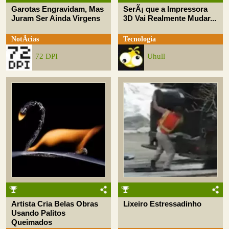
Garotas Engravidam, Mas
SerÃ¡ que a Impressora
Juram Ser Ainda Virgens
3D Vai Realmente Mudar...
NotÃ­cias
Tecnologia
72 DPI
Uhull
Artista Cria Belas Obras
Lixeiro Estressadinho
Usando Palitos
Queimados