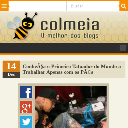
Beleza
Cinema e TV
Curiosidades
Esportes
Humor
Internet
Jogos
NotÃ­cias
Planeta
SaÃºde
Tecnologia
VeÃ­culos
Adulto
Sugerir Link
14
ConheÃ§a o Primeiro Tatuador do Mundo a
Trabalhar Apenas com os PÃ©s
Adicionar Blog
Dec
Colmeia Exchange
Perguntas Frequentes
Sobre
Contato