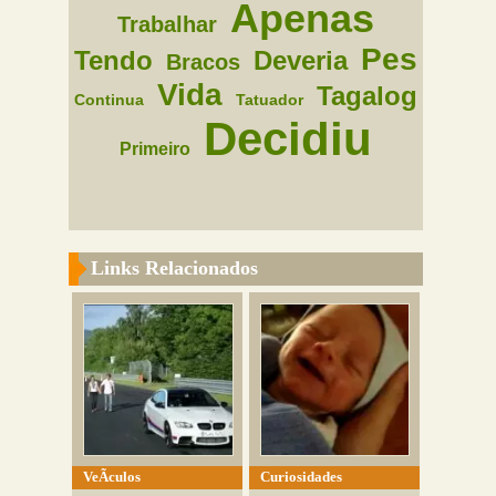
Apenas
Trabalhar
Pes
Tendo
Deveria
Bracos
Vida
Tagalog
Continua
Tatuador
Decidiu
Primeiro
Links Relacionados
VeÃ­culos
Curiosidades