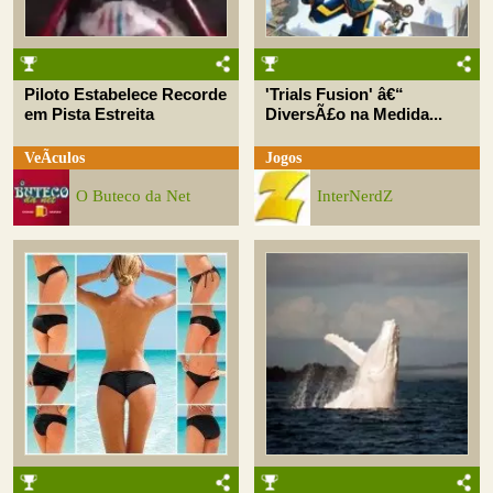
Piloto Estabelece Recorde
'Trials Fusion' â€“
em Pista Estreita
DiversÃ£o na Medida...
VeÃ­culos
Jogos
O Buteco da Net
InterNerdZ