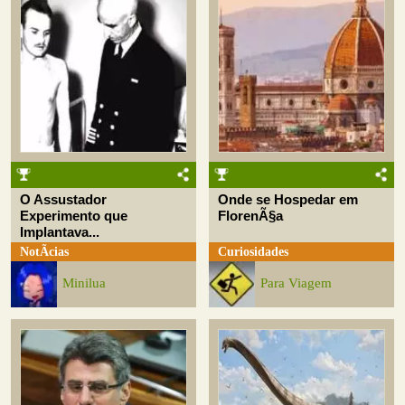
O Assustador
Onde se Hospedar em
Experimento que
FlorenÃ§a
Implantava...
NotÃ­cias
Curiosidades
Minilua
Para Viagem