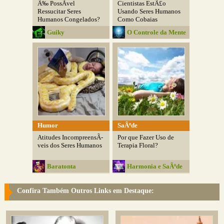
Ã‰ PossÃ­vel
Cientistas EstÃ£o
Ressucitar Seres
Usando Seres Humanos
Humanos Congelados?
Como Cobaias
Guiky
O Controle da Mente
Humor
SaÃºde
Atitudes IncompreensÃ­
Por que Fazer Uso de
veis dos Seres Humanos
Terapia Floral?
Baratonta
Harmonia e SaÃºde
Confira Também Outros Links em Destaque: