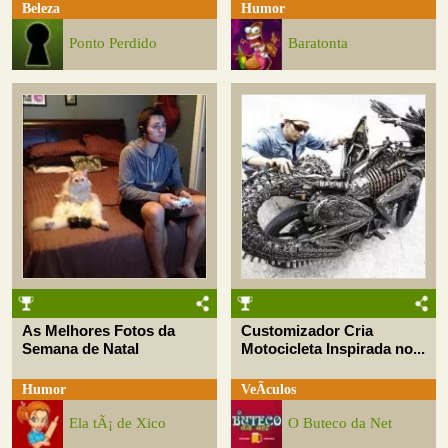
Beleza
Humor
Ponto Perdido
Baratonta
As Melhores Fotos da
Customizador Cria
Semana de Natal
Motocicleta Inspirada no...
Humor
VeÃ­culos
Ela tÃ¡ de Xico
O Buteco da Net