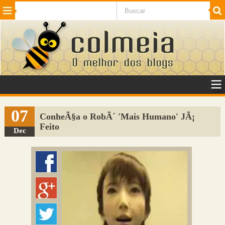
Beleza
Cinema e TV
Curiosidades
Esportes
Humor
Internet
Jogos
NotÃ­cias
Planeta
SaÃºde
Tecnologia
VeÃ­culos
Adulto
Sugerir Link
07
ConheÃ§a o RobÃ´ 'Mais Humano' JÃ¡
Feito
Adicionar Blog
Dec
Colmeia Exchange
Perguntas Frequentes
Sobre
Contato