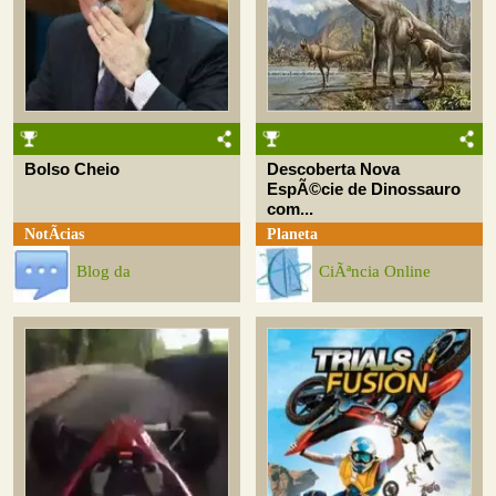
Bolso Cheio
Descoberta Nova
EspÃ©cie de Dinossauro
com...
NotÃ­cias
Planeta
Blog da
CiÃªncia Online