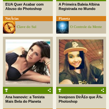
EUA Quer Acabar com
A Primeira Baleia Albina
Abuso do Photoshop
Registrada no Mundo
NotÃ­cias
Planeta
Clave do Sul
O Controle da Mente
Ana Ivanovic: a Tenista
Invejosos DirÃ£o que Ã‰
Mais Bela do Planeta
Photoshop