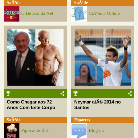
SaÃºde
SaÃºde
O Buteco da Net
CiÃªncia Online
Como Chegar aos 72
Neymar atÃ© 2014 no
Anos Com Este Corpo
Santos
SaÃºde
Esportes
Pipoca de Bits
Blog da