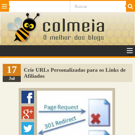
Beleza
Cinema e TV
Curiosidades
Esportes
Humor
Internet
Jogos
NotÃ­cias
Planeta
SaÃºde
Tecnologia
VeÃ­culos
Adulto
Sugerir Link
17
Crie URLs Personalizadas para os Links de
Afiliados
Adicionar Blog
Jul
Colmeia Exchange
Perguntas Frequentes
Sobre
Contato