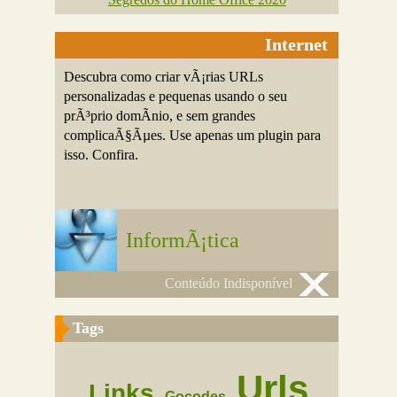
Internet
Descubra como criar vÃ¡rias URLs
personalizadas e pequenas usando o seu
prÃ³prio domÃ­nio, e sem grandes
complicaÃ§Ãµes. Use apenas um plugin para
isso. Confira.
InformÃ¡tica
Conteúdo Indisponível
Tags
Urls
Links
Gocodes