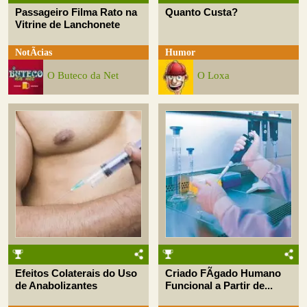
Passageiro Filma Rato na
Quanto Custa?
Vitrine de Lanchonete
NotÃ­cias
Humor
O Buteco da Net
O Loxa
Efeitos Colaterais do Uso
Criado FÃ­gado Humano
de Anabolizantes
Funcional a Partir de...