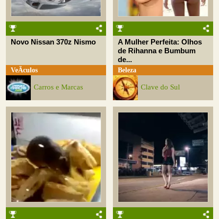
Novo Nissan 370z Nismo
A Mulher Perfeita: Olhos
de Rihanna e Bumbum
de...
VeÃ­culos
Beleza
Carros e Marcas
Clave do Sul