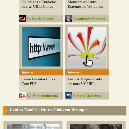
Os Perigos e Cuidados
Monitore os Links
com as URLs Curtas
Externos no Wordpress
Caixa do Junior
Insanidade Cerebral
Internet
Internet
Como Encurtar Links
Encurte VÃ¡rios Links
Com PHP
em uma SÃ³ URL
G+ Entretenimento
Pitacos Modernos
Confira Também Outros Links em Destaque: