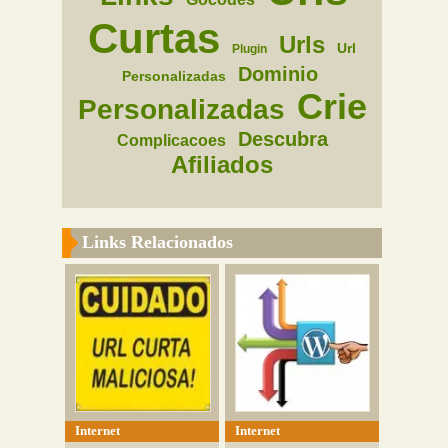
Curtas
Urls
Url
Plugin
Dominio
Personalizadas
Crie
Personalizadas
Descubra
Complicacoes
Afiliados
Links Relacionados
Internet
Internet