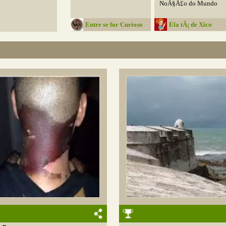
NoÃ§Ã£o do Mundo
Entre se for Curioso
Ela tÃ¡ de Xico