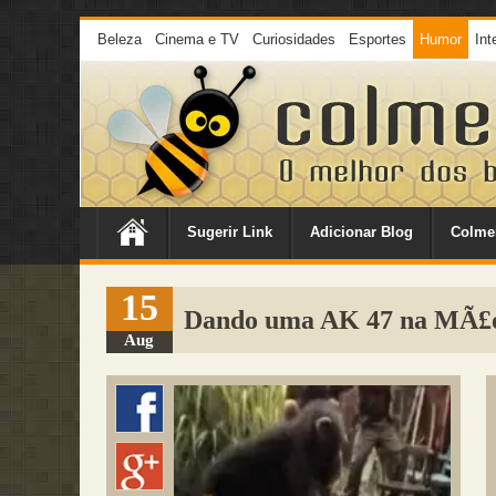
Beleza
Cinema e TV
Curiosidades
Esportes
Humor
Int
Sugerir Link
Adicionar Blog
Colme
15
Dando uma AK 47 na MÃ£
Aug