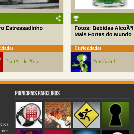
ro Estressadinho
Fotos: Bebidas AlcoÃ³l
Mais Fortes do Mundo
idades
Curiosidades
Ela tÃ¡ de Xico
PutsGrilo!
lica
s dos