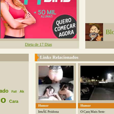
Bl
Dieta de 17 Dias
Links Relacionados
ado
Ak
Fail
co
Cara
Humor
Humor
IrmÃ£ Peidona
O Cara Mais Sem-