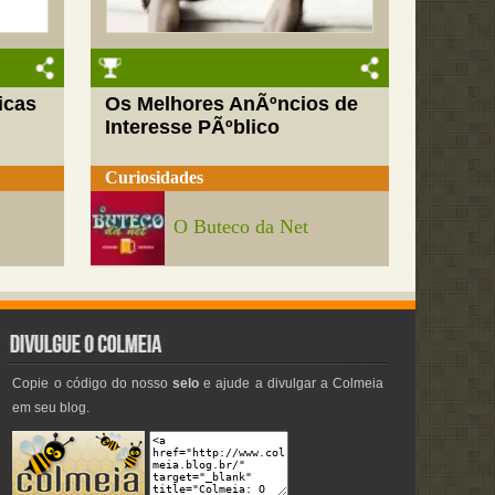
icas
Os Melhores AnÃºncios de
Interesse PÃºblico
Curiosidades
O Buteco da Net
Copie o código do nosso
selo
e ajude a divulgar a Colmeia
em seu blog.