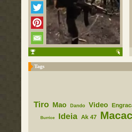
Tags
Tiro
Mao
Video
Engrac
Dando
Maca
Ideia
Ak 47
Burrice