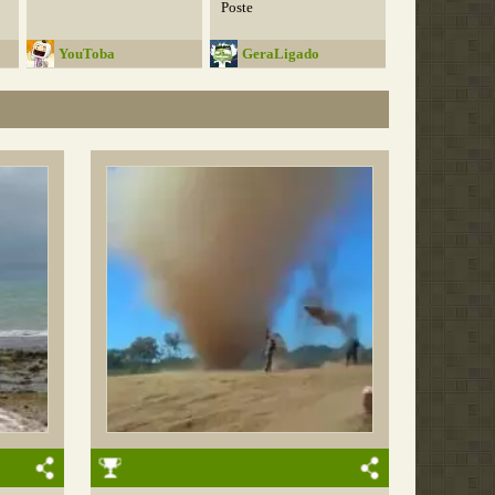
Poste
YouToba
GeraLigado