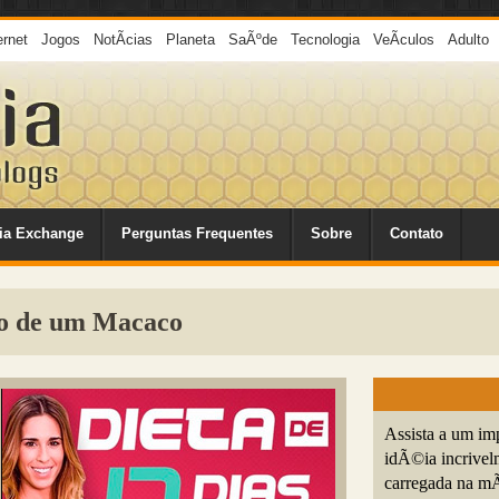
ernet
Jogos
NotÃ­cias
Planeta
SaÃºde
Tecnologia
VeÃ­culos
Adulto
ia Exchange
Perguntas Frequentes
Sobre
Contato
o de um Macaco
Assista a um im
idÃ©ia incrivel
carregada na mÃ