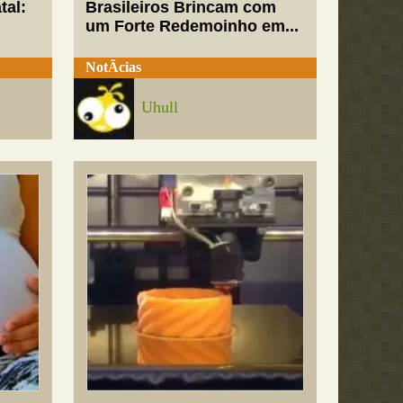
tal:
Brasileiros Brincam com
um Forte Redemoinho em...
NotÃ­cias
Uhull