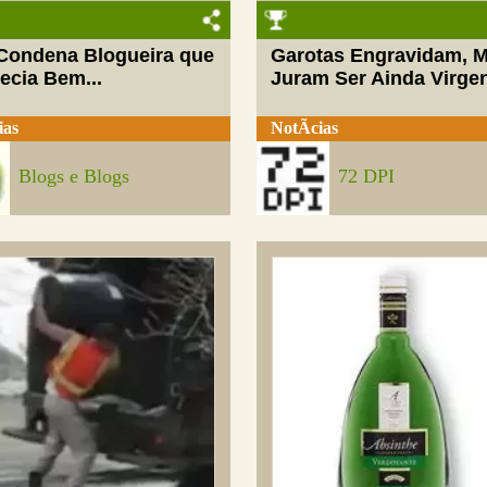
 Condena Blogueira que
Garotas Engravidam, 
ecia Bem...
Juram Ser Ainda Virge
ias
NotÃ­cias
Blogs e Blogs
72 DPI