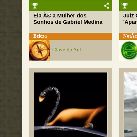
Ela Ã© a Mulher dos
Juiz
Sonhos de Gabriel Medina
'Apar
Beleza
NotÃ­c
Clave do Sul