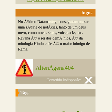
Jogos
No Ãºltimo Datamaning, conseguiram puxar
uma sÃ©rie de notÃ­cias, tanto de um deus
novo, como novas skins, voicepacks, etc.
Ravana Ã© o rei dos demÃ´nios, Ã© da
mitologia Hindu e ele Ã© o maior inimigo de
Rama.
AlienÃ­gena404
Conteúdo Indisponível
Tags