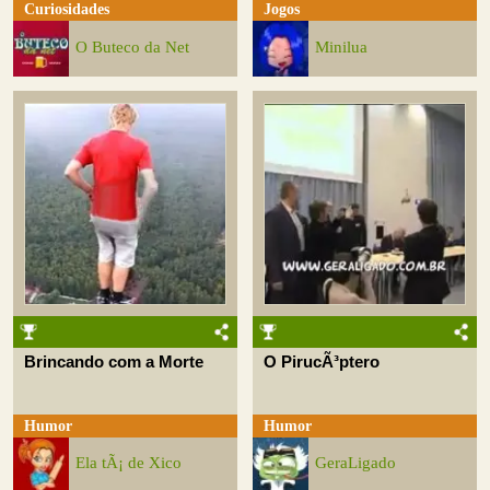
Curiosidades
Jogos
O Buteco da Net
Minilua
Brincando com a Morte
O PirucÃ³ptero
Humor
Humor
Ela tÃ¡ de Xico
GeraLigado