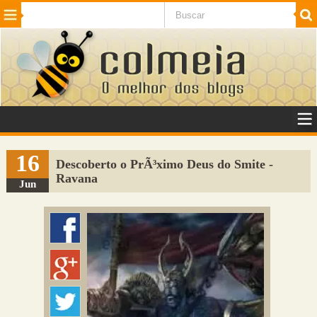
Beleza
Cinema e TV
Curiosidades
Esportes
Humor
Internet
Jogos
NotÃ­cias
Planeta
SaÃºde
Tecnologia
VeÃ­culos
Adulto
Sugerir Link
16
Descoberto o PrÃ³ximo Deus do Smite -
Ravana
Adicionar Blog
Jun
Colmeia Exchange
Perguntas Frequentes
Sobre
Contato