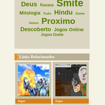
Smite
Deus
Ravana
Hindu
Mitologia
Tudo
Game
Proximo
Games
Descoberto
Jogos Online
Jogos Gratis
Links Relacionados
Jogos
Jogos