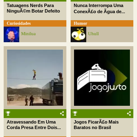
Tatuagens Nerds Para
Nunca Interrompa Uma
NinguÃ©m Botar Defeito
ConexÃ£o de Ãgua de...
Curiosidades
Humor
Minilua
Uhull
Atravessando Em Uma
Jogos FicarÃ£o Mais
Corda Presa Entre Dois...
Baratos no Brasil