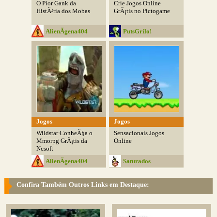
O Pior Gank da
Crie Jogos Online
HistÃ³ria dos Mobas
GrÃ¡tis no Pictogame
AlienÃ­gena404
PutsGrilo!
Jogos
Jogos
Wildstar ConheÃ§a o
Sensacionais Jogos
Mmorpg GrÃ¡tis da
Online
Ncsoft
AlienÃ­gena404
Saturados
Confira Também Outros Links em Destaque: