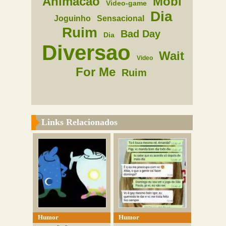
Animacao
Mobi
Video-game
Dia
Joguinho
Sensacional
Ruim
Bad Day
Dia
Diversao
Wait
Video
For Me
Ruim
Links Relacionados
Humor
Humor