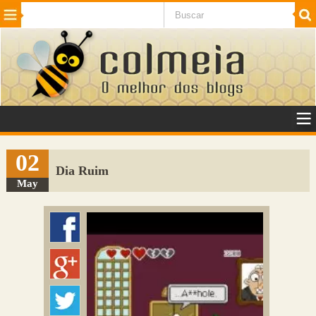
Beleza
Cinema e TV
Curiosidades
Esportes
Humor
Internet
Jogos
NotÃ­cias
Planeta
SaÃºde
Tecnologia
VeÃ­culos
Adulto
Sugerir Link
02
Dia Ruim
Adicionar Blog
May
Colmeia Exchange
Perguntas Frequentes
Sobre
Contato