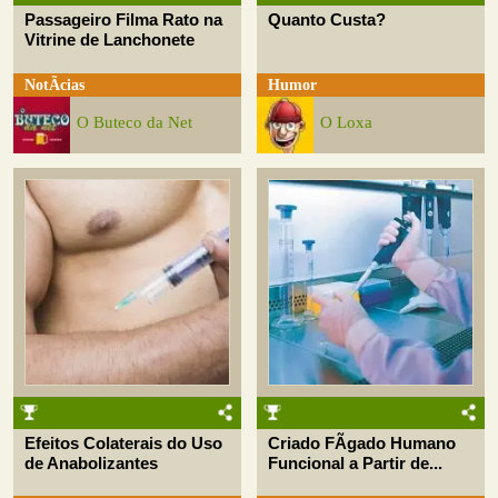
Passageiro Filma Rato na
Quanto Custa?
Vitrine de Lanchonete
NotÃ­cias
Humor
O Buteco da Net
O Loxa
Efeitos Colaterais do Uso
Criado FÃ­gado Humano
de Anabolizantes
Funcional a Partir de...