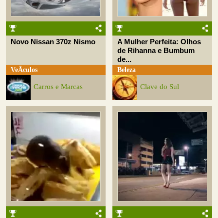
Novo Nissan 370z Nismo
A Mulher Perfeita: Olhos
de Rihanna e Bumbum
de...
VeÃ­culos
Beleza
Carros e Marcas
Clave do Sul