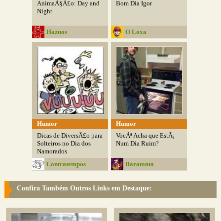
AnimaÃ§Ã£o: Day and
Bom Dia Igor
Night
Haznos
O Loxa
Humor
Humor
Dicas de DiversÃ£o para
VocÃª Acha que EstÃ¡
Solteiros no Dia dos
Num Dia Ruim?
Namorados
Contratempos
Baratonta
Modernos
Confira Também Outros Links em Destaque: