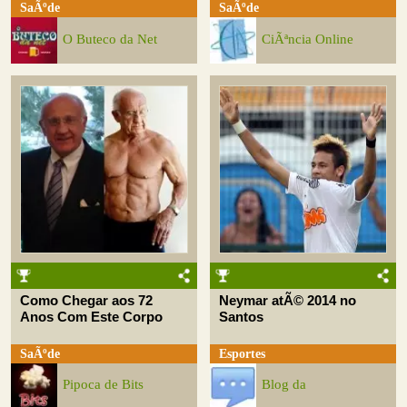
SaÃºde
SaÃºde
O Buteco da Net
CiÃªncia Online
Como Chegar aos 72
Neymar atÃ© 2014 no
Anos Com Este Corpo
Santos
SaÃºde
Esportes
Pipoca de Bits
Blog da