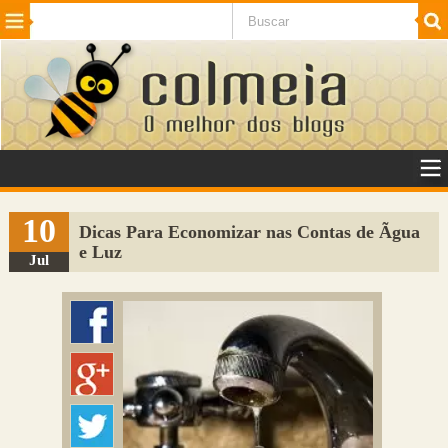
Beleza
Cinema e TV
Curiosidades
Esportes
Humor
Internet
Jogos
NotÃ­cias
Planeta
SaÃºde
Tecnologia
VeÃ­culos
Adulto
Sugerir Link
10
Dicas Para Economizar nas Contas de Ãgua
e Luz
Adicionar Blog
Jul
Colmeia Exchange
Perguntas Frequentes
Sobre
Contato