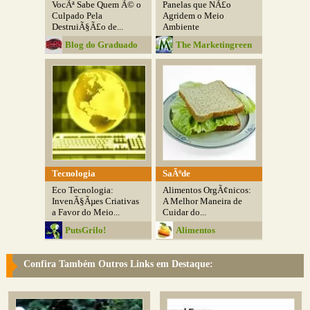
VocÃª Sabe Quem Ã© o
Panelas que NÃ£o
Culpado Pela
Agridem o Meio
DestruiÃ§Ã£o de...
Ambiente
Blog do Graduado
The Marketingreen
Tecnologia
SaÃºde
Eco Tecnologia:
Alimentos OrgÃ¢nicos:
InvenÃ§Ãµes Criativas
A Melhor Maneira de
a Favor do Meio...
Cuidar do...
PutsGrilo!
Alimentos
SaudÃ¡veis
Confira Também Outros Links em Destaque: