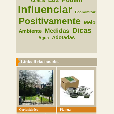
Contas
Influenciar
Economizar
Positivamente
Meio
Dicas
Medidas
Ambiente
Adotadas
Agua
Links Relacionados
Curiosidades
Planeta