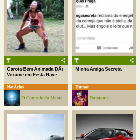
Garota Bem Animada DÃ¡
Minha Amiga Secreta
Vexame em Festa Rave
NotÃ­cias
Humor
O Controle da Mente
Baratonta