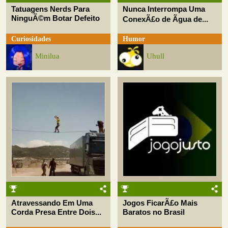
Tatuagens Nerds Para
Nunca Interrompa Uma
NinguÃ©m Botar Defeito
ConexÃ£o de Ãgua de...
Curiosidades
Humor
Minilua
Uhull
Atravessando Em Uma
Jogos FicarÃ£o Mais
Corda Presa Entre Dois...
Baratos no Brasil