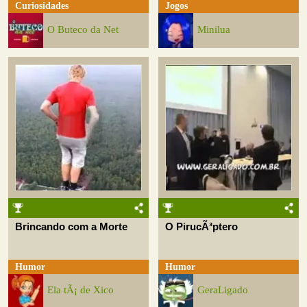
Curiosidades
Jogos
O Buteco da Net
Minilua
Brincando com a Morte
O PirucÃ³ptero
Humor
Humor
Ela tÃ¡ de Xico
GeraLigado