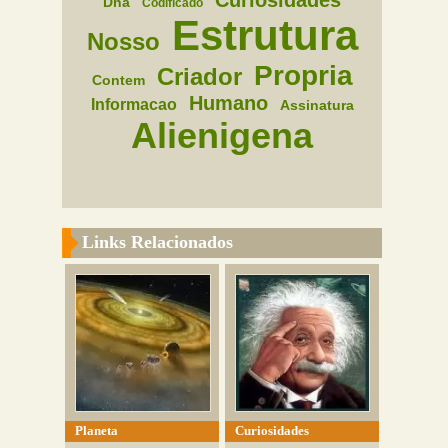
Curiosidades
Dna
Codificado
Estrutura
Nosso
Propria
Criador
Contem
Humano
Informacao
Assinatura
Alienigena
Links Relacionados
Planeta
Curiosidades