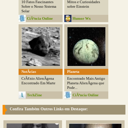
10 Fatos Fascinantes
Mitos e Curiosidades
Sobre o Nosso Sistema
sobre Einstein
Solar
CiÃªncia Online
Humor Wx
NotÃ­cias
Planeta
CrÃ¢nio AlienÃ­gena
Encontrado Mais Antigo
Encontrado Em Marte
Planeta AlienÃ­gena que
Pode...
TechZine
CiÃªncia Online
Confira Também Outros Links em Destaque: