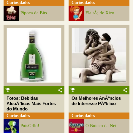
Curiosidades
Curiosidades
Pipoca de Bits
Ela tÃ¡ de Xico
Fotos: Bebidas
Os Melhores AnÃºncios
AlcoÃ³licas Mais Fortes
de Interesse PÃºblico
do Mundo
Curiosidades
Curiosidades
PutsGrilo!
O Buteco da Net