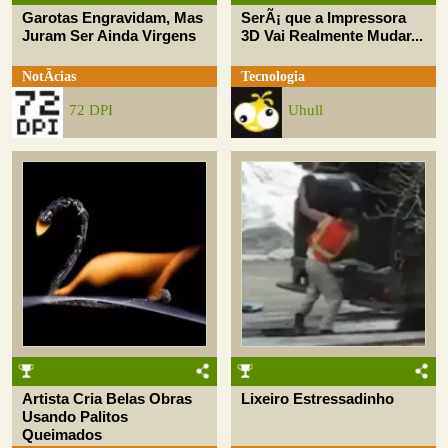
Garotas Engravidam, Mas
SerÃ¡ que a Impressora
Juram Ser Ainda Virgens
3D Vai Realmente Mudar...
NotÃ­cias
Tecnologia
72 DPI
Uhull
Artista Cria Belas Obras
Lixeiro Estressadinho
Usando Palitos
Queimados