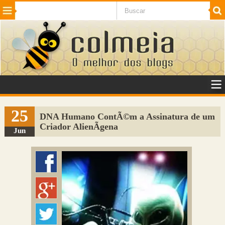
Beleza
Cinema e TV
Curiosidades
Esportes
Humor
Internet
Jogos
NotÃ­cias
Planeta
SaÃºde
Tecnologia
VeÃ­culos
Adulto
Sugerir Link
25
DNA Humano ContÃ©m a Assinatura de um
Criador AlienÃ­gena
Adicionar Blog
Jun
Colmeia Exchange
Perguntas Frequentes
Sobre
Contato