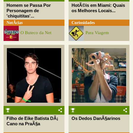
Homem se Passa Por
HotÃ©is em Miami: Quais
Personagem de
os Melhores Locais...
'chiquititas'...
NotÃ­cias
Curiosidades
O Buteco da Net
Para Viagem
Filho de Eike Batista DÃ¡
Os Dedos DanÃ§arinos
Cano na PraÃ§a