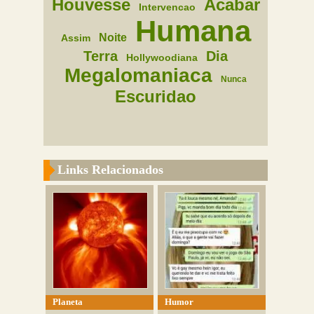
Houvesse
Acabar
Intervencao
Humana
Noite
Assim
Terra
Dia
Hollywoodiana
Megalomaniaca
Nunca
Escuridao
Links Relacionados
Planeta
Humor