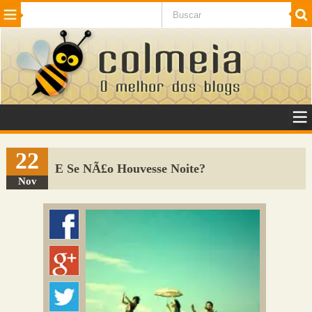
Beleza
Cinema e TV
Curiosidades
Esportes
Humor
Internet
Jogos
NotÃ­cias
Planeta
SaÃºde
Tecnologia
VeÃ­culos
Adulto
Sugerir Link
22
E Se NÃ£o Houvesse Noite?
Adicionar Blog
Nov
Colmeia Exchange
Perguntas Frequentes
Sobre
Contato