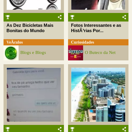
As Dez Bicicletas Mais
Fotos Interessantes e as
Bonitas do Mundo
HistÃ³rias Por...
VeÃ­culos
Curiosidades
Blogs e Blogs
O Buteco da Net