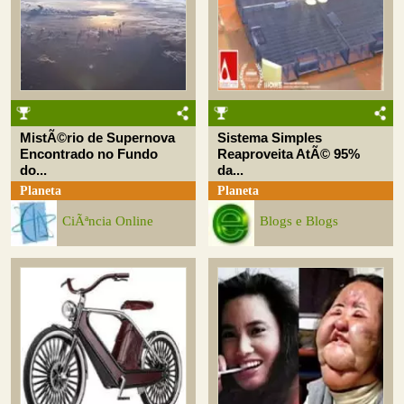
MistÃ©rio de Supernova
Sistema Simples
Encontrado no Fundo
Reaproveita AtÃ© 95%
do...
da...
Planeta
Planeta
CiÃªncia Online
Blogs e Blogs