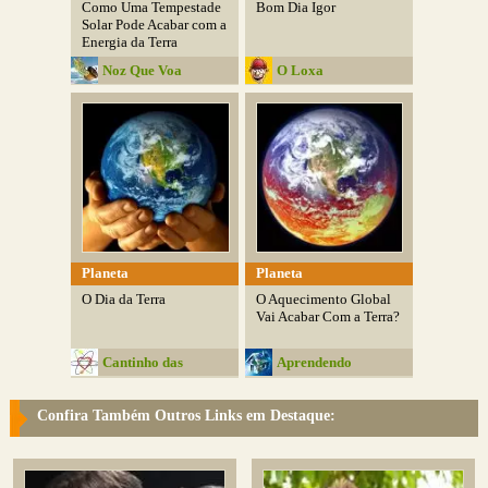
Como Uma Tempestade
Bom Dia Igor
Solar Pode Acabar com a
Energia da Terra
Noz Que Voa
O Loxa
Planeta
Planeta
O Dia da Terra
O Aquecimento Global
Vai Acabar Com a Terra?
Cantinho das
Aprendendo
CiÃªncias
Ecologia
Confira Também Outros Links em Destaque: