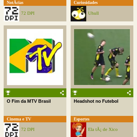
NotÃ­cias
Curiosidades
72 DPI
Uhull
O Fim da MTV Brasil
Headshot no Futebol
Cinema e TV
Esportes
72 DPI
Ela tÃ¡ de Xico