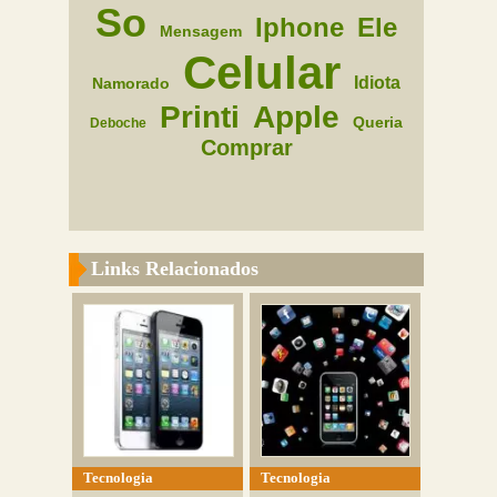
So
Iphone
Ele
Mensagem
Celular
Idiota
Namorado
Printi
Apple
Queria
Deboche
Comprar
Links Relacionados
Tecnologia
Tecnologia