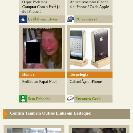
O que Podemos
Aplicativos para iPhone
Comprar Com o PreÃ§o
4 e iPhone 3Gs da Apple
do iPhone 5
CafÃ© com Bytes
PC Saudavel
Humor
Tecnologia
Pedido ao Papai Noel
CalendÃ¡rio iPhone
Sem Deboche
Encontro Geek
Confira Também Outros Links em Destaque: