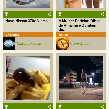
Novo Nissan 370z Nismo
A Mulher Perfeita: Olhos
de Rihanna e Bumbum
de...
VeÃ­culos
Beleza
Carros e Marcas
Clave do Sul