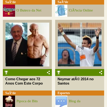
SaÃºde
SaÃºde
O Buteco da Net
CiÃªncia Online
Como Chegar aos 72
Neymar atÃ© 2014 no
Anos Com Este Corpo
Santos
SaÃºde
Esportes
Pipoca de Bits
Blog da