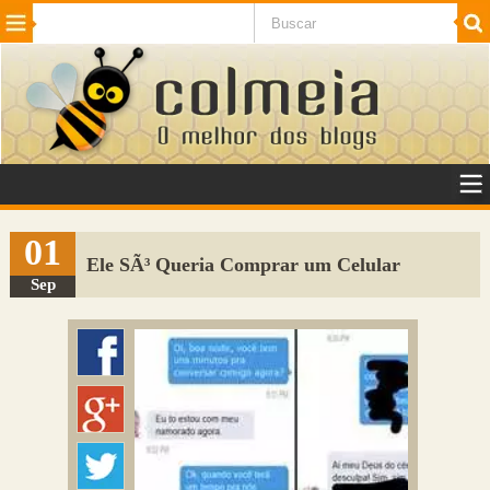
Beleza
Cinema e TV
Curiosidades
Esportes
Humor
Internet
Jogos
NotÃ­cias
Planeta
SaÃºde
Tecnologia
VeÃ­culos
Adulto
Sugerir Link
01
Ele SÃ³ Queria Comprar um Celular
Adicionar Blog
Sep
Colmeia Exchange
Perguntas Frequentes
Sobre
Contato