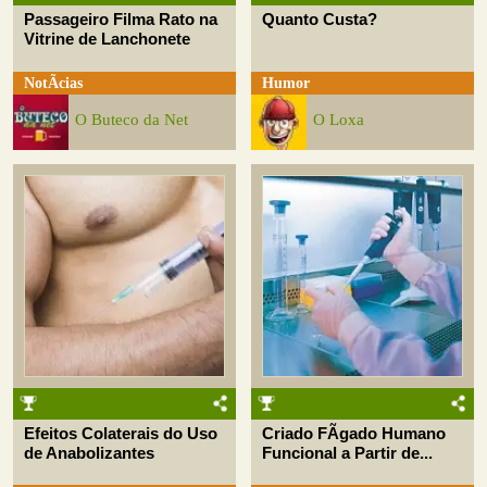
Passageiro Filma Rato na
Quanto Custa?
Vitrine de Lanchonete
NotÃ­cias
Humor
O Buteco da Net
O Loxa
Efeitos Colaterais do Uso
Criado FÃ­gado Humano
de Anabolizantes
Funcional a Partir de...