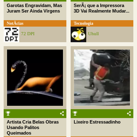
Garotas Engravidam, Mas
SerÃ¡ que a Impressora
Juram Ser Ainda Virgens
3D Vai Realmente Mudar...
NotÃ­cias
Tecnologia
72 DPI
Uhull
Artista Cria Belas Obras
Lixeiro Estressadinho
Usando Palitos
Queimados