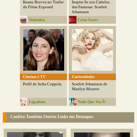
Keanu Reeves no Trailer
Inspire-Se nos Cabelos
do Filme Exposed
das Famosas: Scarlett
Johansson
Sintoniza
Criar Fazer
Cinema e TV
Curiosidades
Perfil de Sofia Coppola
Scarlett Johansson de
Marilyn Monroe
Ligadona
Tudo Que VocÃª
Quiser
Confira Também Outros Links em Destaque: