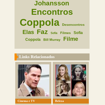
Johansson
Encontros
Coppola
Desencontros
Faz
Elas
Sofia
Filmes
Sofia
Filme
Coppola
Bill Murray
Links Relacionados
Cinema e TV
Beleza