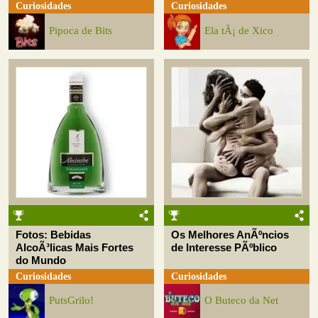
Curiosidades
Curiosidades
Pipoca de Bits
Ela tÃ¡ de Xico
Fotos: Bebidas
Os Melhores AnÃºncios
AlcoÃ³licas Mais Fortes
de Interesse PÃºblico
do Mundo
Curiosidades
Curiosidades
PutsGrilo!
O Buteco da Net