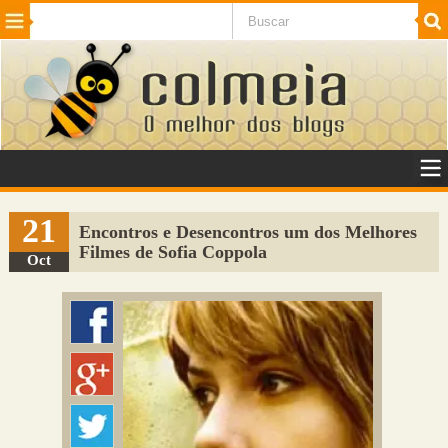
Beleza
Cinema e TV
Curiosidades
Esportes
Humor
Internet
Jogos
NotÃ­cias
Planeta
SaÃºde
Tecnologia
VeÃ­culos
Adulto
Sugerir Link
21
Encontros e Desencontros um dos Melhores
Filmes de Sofia Coppola
Adicionar Blog
Oct
Colmeia Exchange
Perguntas Frequentes
Sobre
Contato