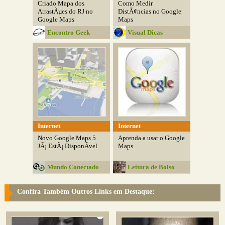
Criado Mapa dos
Como Medir
ArrastÃµes do RJ no
DistÃ¢ncias no Google
Google Maps
Maps
Encontro Geek
Visual Dicas
Internet
Internet
Novo Google Maps 5
Aprenda a usar o Google
JÃ¡ EstÃ¡ DisponÃ­vel
Maps
Mundo Conectado
Leitura de Bolso
Confira Também Outros Links em Destaque: