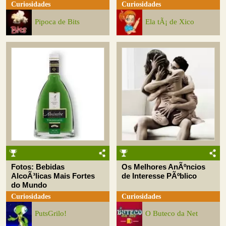
Curiosidades
Curiosidades
Pipoca de Bits
Ela tÃ¡ de Xico
Fotos: Bebidas
Os Melhores AnÃºncios
AlcoÃ³licas Mais Fortes
de Interesse PÃºblico
do Mundo
Curiosidades
Curiosidades
PutsGrilo!
O Buteco da Net