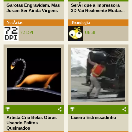
Garotas Engravidam, Mas
SerÃ¡ que a Impressora
Juram Ser Ainda Virgens
3D Vai Realmente Mudar...
NotÃ­cias
Tecnologia
72 DPI
Uhull
Artista Cria Belas Obras
Lixeiro Estressadinho
Usando Palitos
Queimados