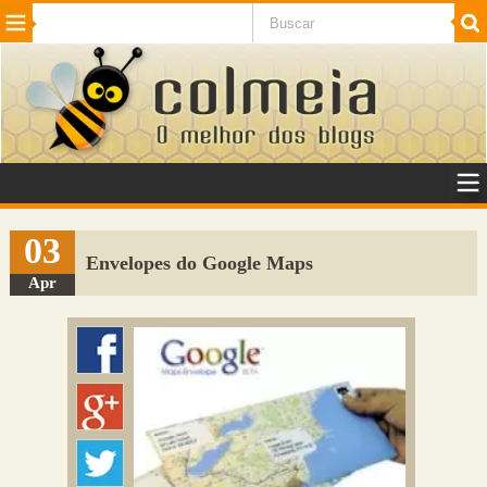
Beleza
Cinema e TV
Curiosidades
Esportes
Humor
Internet
Jogos
NotÃ­cias
Planeta
SaÃºde
Tecnologia
VeÃ­culos
Adulto
Sugerir Link
03
Envelopes do Google Maps
Adicionar Blog
Apr
Colmeia Exchange
Perguntas Frequentes
Sobre
Contato