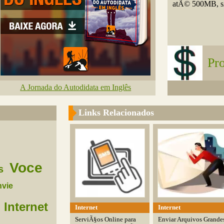
atÃ© 500MB, sÃ
Pr
A Jornada do Autodidata em Inglês
Links Relacionados
Voce
s
vie
Internet
Internet
Internet
ServiÃ§os Online para
Enviar Arquivos Grande