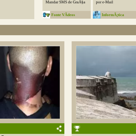
Mandar SMS de GraÃ§a
por e-Mail
Fonte VÃ­deos
InformÃ¡tica
Inteligente