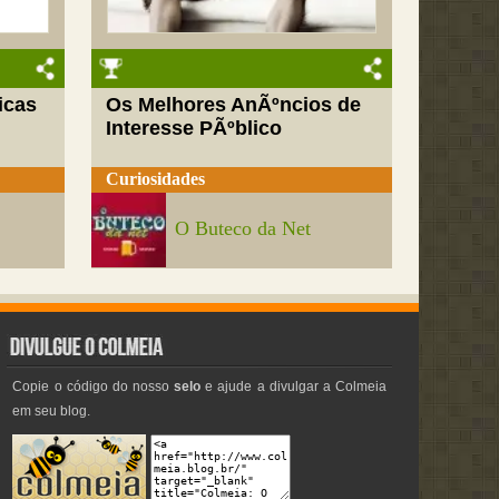
icas
Os Melhores AnÃºncios de
Interesse PÃºblico
Curiosidades
O Buteco da Net
Copie o código do nosso
selo
e ajude a divulgar a Colmeia
em seu blog.