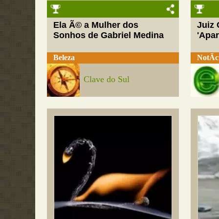
Ela Ã© a Mulher dos
Juiz
Sonhos de Gabriel Medina
'Apar
Beleza
NotÃ­c
Clave do Sul