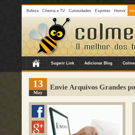
Beleza
Cinema e TV
Curiosidades
Esportes
Humor
Int
Sugerir Link
Adicionar Blog
Colme
13
Envie Arquivos Grandes p
May