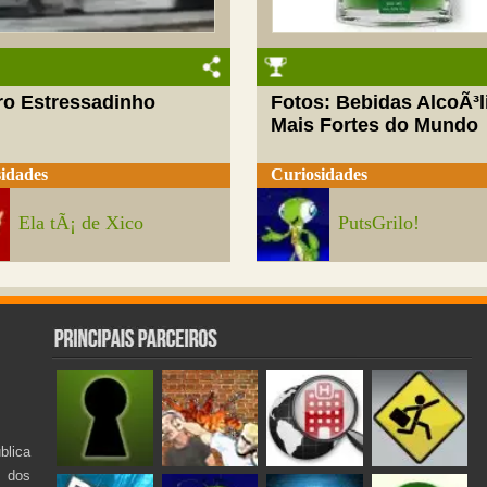
ro Estressadinho
Fotos: Bebidas AlcoÃ³l
Mais Fortes do Mundo
idades
Curiosidades
Ela tÃ¡ de Xico
PutsGrilo!
lica
s dos