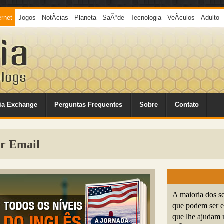
ernet
Jogos
NotÃ­cias
Planeta
SaÃºde
Tecnologia
VeÃ­culos
Adulto
ia Exchange
Perguntas Frequentes
Sobre
Contato
or Email
A maioria dos s
que podem ser 
que lhe ajudam 