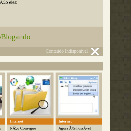
£o eles:
oBlogando
Conteúdo Indisponível
Internet
Internet
s
NÃ£o Consegue
Agora Ã‰ PossÃ­vel