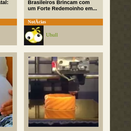
tal:
Brasileiros Brincam com
um Forte Redemoinho em...
NotÃ­cias
Uhull