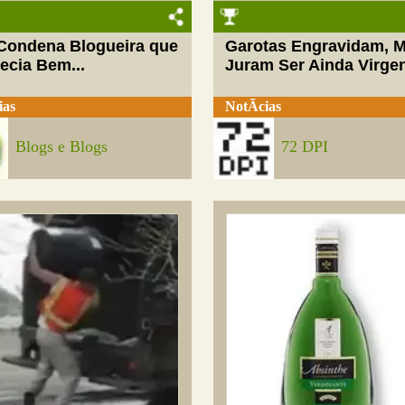
 Condena Blogueira que
Garotas Engravidam, 
ecia Bem...
Juram Ser Ainda Virge
ias
NotÃ­cias
Blogs e Blogs
72 DPI