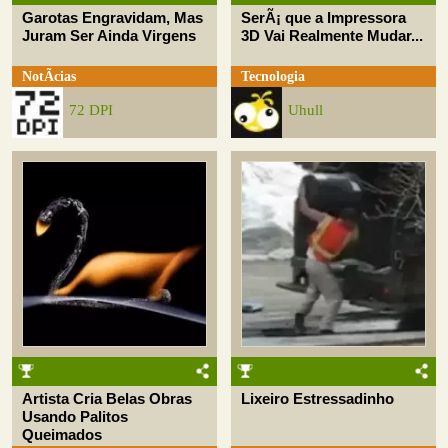
Garotas Engravidam, Mas
SerÃ¡ que a Impressora
Juram Ser Ainda Virgens
3D Vai Realmente Mudar...
NotÃ­cias
Tecnologia
72 DPI
Uhull
Artista Cria Belas Obras
Lixeiro Estressadinho
Usando Palitos
Queimados