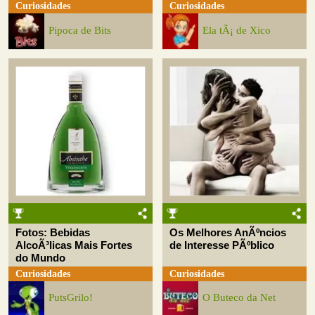
Curiosidades
Curiosidades
Pipoca de Bits
Ela tÃ¡ de Xico
Fotos: Bebidas
Os Melhores AnÃºncios
AlcoÃ³licas Mais Fortes
de Interesse PÃºblico
do Mundo
Curiosidades
Curiosidades
PutsGrilo!
O Buteco da Net