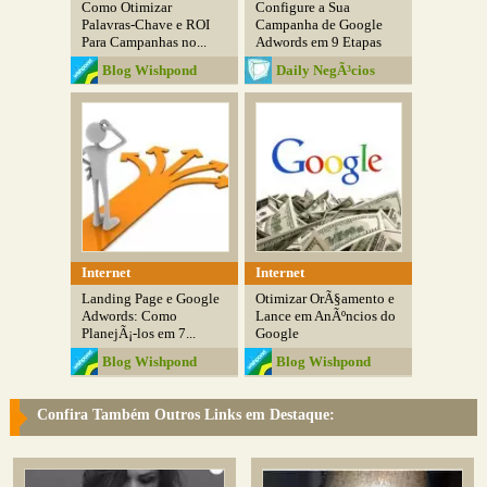
Como Otimizar
Configure a Sua
Palavras-Chave e ROI
Campanha de Google
Para Campanhas no...
Adwords em 9 Etapas
Blog Wishpond
Daily NegÃ³cios
Internet
Internet
Landing Page e Google
Otimizar OrÃ§amento e
Adwords: Como
Lance em AnÃºncios do
PlanejÃ¡-los em 7...
Google
Blog Wishpond
Blog Wishpond
Confira Também Outros Links em Destaque: