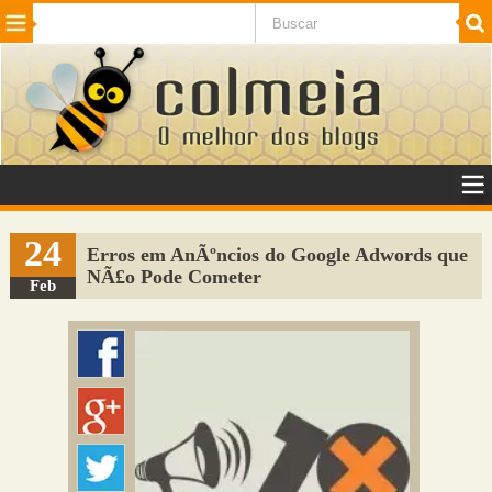
Beleza
Cinema e TV
Curiosidades
Esportes
Humor
Internet
Jogos
NotÃ­cias
Planeta
SaÃºde
Tecnologia
VeÃ­culos
Adulto
Sugerir Link
24
Erros em AnÃºncios do Google Adwords que
NÃ£o Pode Cometer
Adicionar Blog
Feb
Colmeia Exchange
Perguntas Frequentes
Sobre
Contato