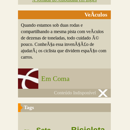
VeÃ­culos
Quando estamos sob duas rodas e
compartilhando a mesma pista com veÃ­culos
de dezenas de toneladas, todo cuidado Ã©
pouco. ConheÃ§a essa invenÃ§Ã£o de
ajudarÃ¡ os ciclista que dividem espaÃ§o com
carros.
Em Coma
Conteúdo Indisponível
Tags
Bicicleta