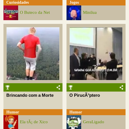
Curiosidades
Jogos
O Buteco da Net
Minilua
Brincando com a Morte
O PirucÃ³ptero
Humor
Humor
Ela tÃ¡ de Xico
GeraLigado