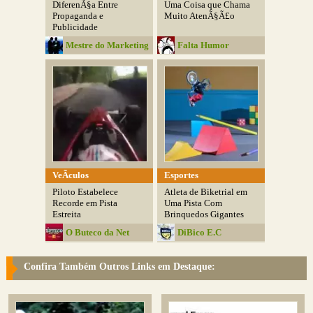
DiferenÃ§a Entre
Uma Coisa que Chama
Propaganda e
Muito AtenÃ§Ã£o
Publicidade
Mestre do Marketing
Falta Humor
VeÃ­culos
Esportes
Piloto Estabelece
Atleta de Biketrial em
Recorde em Pista
Uma Pista Com
Estreita
Brinquedos Gigantes
O Buteco da Net
DiBico E.C
Confira Também Outros Links em Destaque: