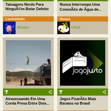
Tatuagens Nerds Para
Nunca Interrompa Uma
NinguÃ©m Botar Defeito
ConexÃ£o de Ãgua de...
Curiosidades
Humor
Minilua
Uhull
Atravessando Em Uma
Jogos FicarÃ£o Mais
Corda Presa Entre Dois...
Baratos no Brasil