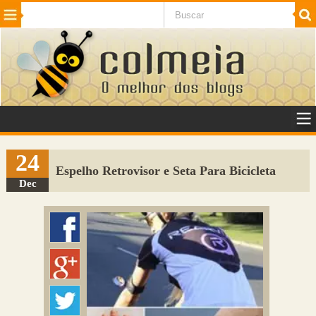
Beleza
Cinema e TV
Curiosidades
Esportes
Humor
Internet
Jogos
NotÃ­cias
Planeta
SaÃºde
Tecnologia
VeÃ­culos
Adulto
Sugerir Link
24
Espelho Retrovisor e Seta Para Bicicleta
Adicionar Blog
Dec
Colmeia Exchange
Perguntas Frequentes
Sobre
Contato