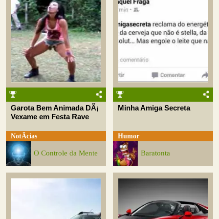
Garota Bem Animada DÃ¡
Minha Amiga Secreta
Vexame em Festa Rave
NotÃ­cias
Humor
O Controle da Mente
Baratonta