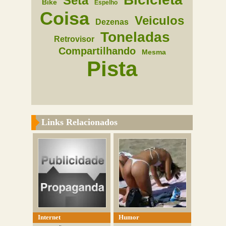
Seta
Bike
Espelho
Coisa
Veiculos
Dezenas
Toneladas
Retrovisor
Compartilhando
Mesma
Pista
Links Relacionados
Internet
Humor