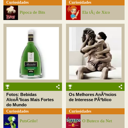
Curiosidades
Curiosidades
Pipoca de Bits
Ela tÃ¡ de Xico
Fotos: Bebidas
Os Melhores AnÃºncios
AlcoÃ³licas Mais Fortes
de Interesse PÃºblico
do Mundo
Curiosidades
Curiosidades
PutsGrilo!
O Buteco da Net