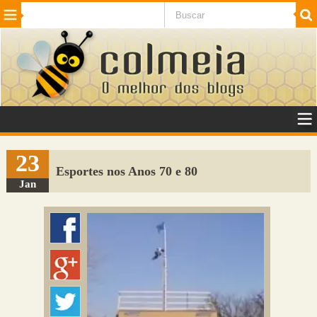
Beleza
Cinema e TV
Curiosidades
Esportes
Humor
Internet
Jogos
NotÃ­cias
Planeta
SaÃºde
Tecnologia
VeÃ­culos
Adulto
Sugerir Link
23
Esportes nos Anos 70 e 80
Adicionar Blog
Jan
Colmeia Exchange
Perguntas Frequentes
Sobre
Contato