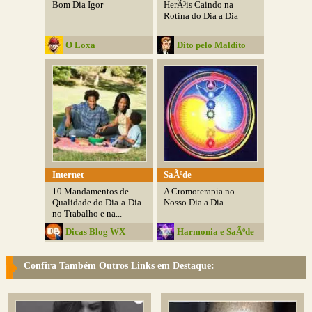
Bom Dia Igor
HerÃ³is Caindo na
Rotina do Dia a Dia
O Loxa
Dito pelo Maldito
Internet
SaÃºde
10 Mandamentos de
A Cromoterapia no
Qualidade do Dia-a-Dia
Nosso Dia a Dia
no Trabalho e na...
Dicas Blog WX
Harmonia e SaÃºde
Confira Também Outros Links em Destaque: