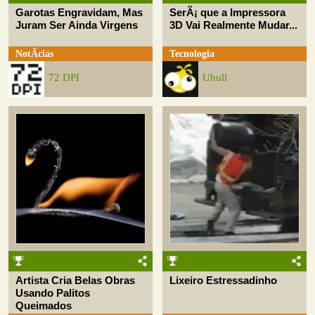
Garotas Engravidam, Mas
SerÃ¡ que a Impressora
Juram Ser Ainda Virgens
3D Vai Realmente Mudar...
NotÃ­cias
Tecnologia
72 DPI
Uhull
Artista Cria Belas Obras
Lixeiro Estressadinho
Usando Palitos
Queimados