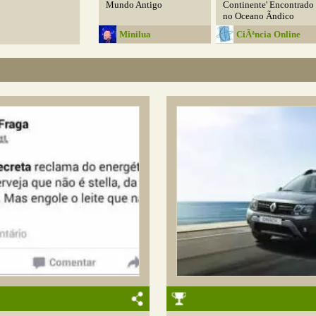
Mundo Antigo
Continente' Encontrado
no Oceano Ãndico
Minilua
CiÃªncia Online