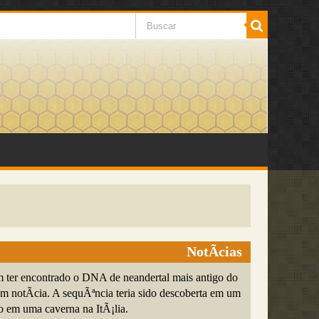
NotÃ­cias
m ter encontrado o DNA de neandertal mais antigo do
m notÃ­cia. A sequÃªncia teria sido descoberta em um
o em uma caverna na ItÃ¡lia.