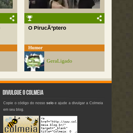
e
O PirucÃ³ptero
Humor
GeraLigado
Copie o código do nosso
selo
e ajude a divulgar a Colmeia
em seu blog.