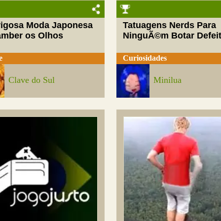
rigosa Moda Japonesa
Tatuagens Nerds Para
amber os Olhos
NinguÃ©m Botar Defei
e
Curiosidades
Clave do Sul
Minilua