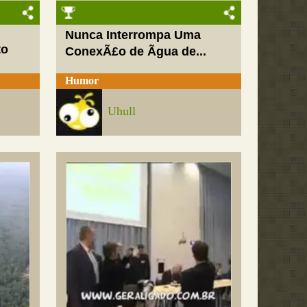
Nunca Interrompa Uma
to
ConexÃ£o de Ãgua de...
Humor
Uhull