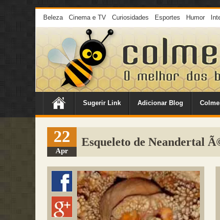
Beleza
Cinema e TV
Curiosidades
Esportes
Humor
Int
Sugerir Link
Adicionar Blog
Colme
22
Esqueleto de Neandertal Ã
Apr