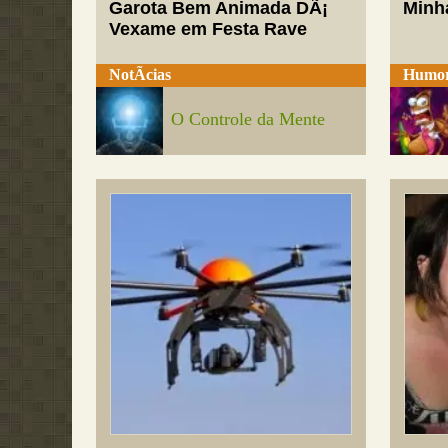
Garota Bem Animada DÃ¡
Minh
Vexame em Festa Rave
NotÃ­cias
Humo
O Controle da Mente