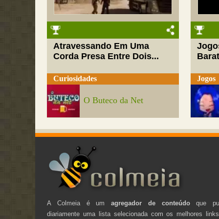
Atravessando Em Uma
Jogo
Corda Presa Entre Dois...
Barat
Curiosidades
Jogos
O Buteco da Net
A Colmeia é um
agregador de conteúdo
que pub
diariamente uma lista selecionada com os melhores link