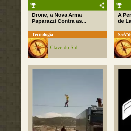
Drone, a Nova Arma
A Pe
Paparazzi Contra as...
de L
Tecnologia
SaÃºd
Clave do Sul