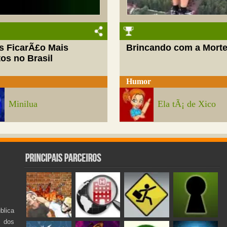
s FicarÃ£o Mais
Brincando com a Mort
os no Brasil
Humor
Minilua
Ela tÃ¡ de Xico
lica
s dos