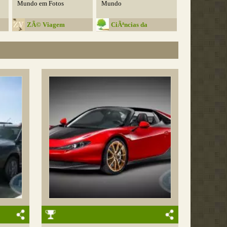
Mundo em Fotos
Mundo
ZÃ© Viagem
CiÃªncias da
Natureza