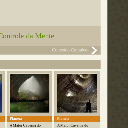
Controle da Mente
Conteúdo Completo
Planeta
Planeta
A Maior Caverna do
A Maior Caverna do