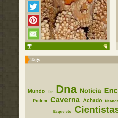
Tags
Dna
Enc
Noticia
Mundo
Ter
Caverna
Achado
Podem
Neande
Cientista
Esqueleto