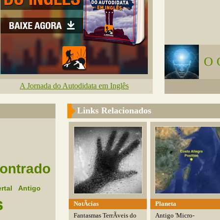
O 
A Jornada do Autodidata em Inglês
Links Relacionados
ontrado
rtal
Antigo
s
NotÃ­cias
Planeta
Fantasmas TerrÃ­veis do
Antigo 'Micro-