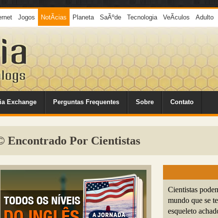
ernet
Jogos
NotÃ­cias
Planeta
SaÃºde
Tecnologia
VeÃ­culos
Adulto
ia Exchange
Perguntas Frequentes
Sobre
Contato
© Encontrado Por Cientistas
Cientistas pode
mundo que se te
esqueleto achad