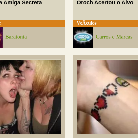
a Amiga Secreta
Oroch Acertou o Alvo
r
VeÃ­culos
Baratonta
Carros e Marcas