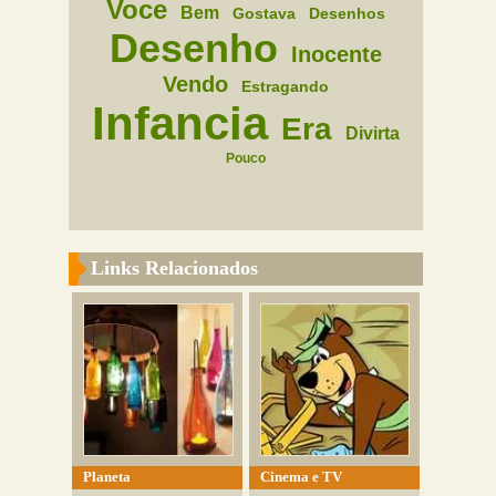
Voce
Bem
Gostava
Desenhos
Desenho
Inocente
Vendo
Estragando
Infancia
Era
Divirta
Pouco
Links Relacionados
Planeta
Cinema e TV