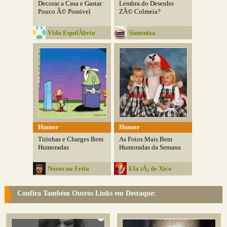
Decorar a Casa e Gastar
Lembra do Desenho
Pouco Ã© Possivel
ZÃ© Colmeia?
Vida EquilÃ­brio
Sintoniza
Humor
Humor
Tirinhas e Charges Bem
As Fotos Mais Bem
Humoradas
Humoradas da Semana
Nozes na Frita
Ela tÃ¡ de Xico
Confira Também Outros Links em Destaque: