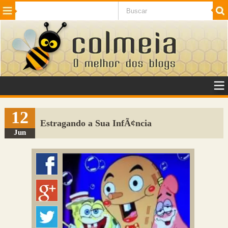
Beleza
Cinema e TV
Curiosidades
Esportes
Humor
Internet
Jogos
NotÃ­cias
Planeta
SaÃºde
Tecnologia
VeÃ­culos
Adulto
Sugerir Link
12
Estragando a Sua InfÃ¢ncia
Adicionar Blog
Jun
Colmeia Exchange
Perguntas Frequentes
Sobre
Contato