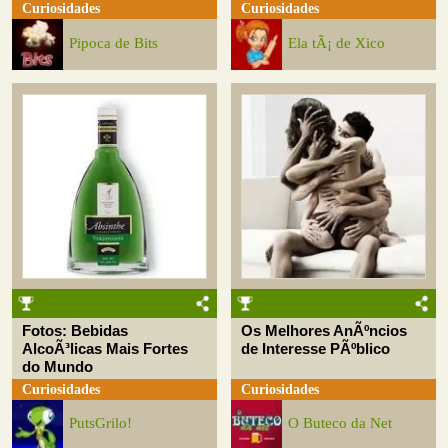
Curiosidades
Curiosidades
Pipoca de Bits
Ela tÃ¡ de Xico
Fotos: Bebidas
Os Melhores AnÃºncios
AlcoÃ³licas Mais Fortes
de Interesse PÃºblico
do Mundo
Curiosidades
Curiosidades
PutsGrilo!
O Buteco da Net