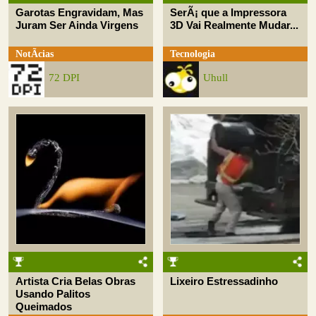
Garotas Engravidam, Mas
SerÃ¡ que a Impressora
Juram Ser Ainda Virgens
3D Vai Realmente Mudar...
NotÃ­cias
Tecnologia
72 DPI
Uhull
Artista Cria Belas Obras
Lixeiro Estressadinho
Usando Palitos
Queimados