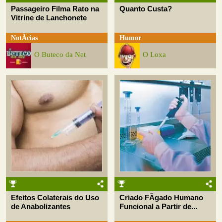
Passageiro Filma Rato na
Quanto Custa?
Vitrine de Lanchonete
NotÃ­cias
Humor
O Buteco da Net
O Loxa
Efeitos Colaterais do Uso
Criado FÃ­gado Humano
de Anabolizantes
Funcional a Partir de...