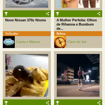
Novo Nissan 370z Nismo
A Mulher Perfeita: Olhos
de Rihanna e Bumbum
de...
VeÃ­culos
Beleza
Carros e Marcas
Clave do Sul