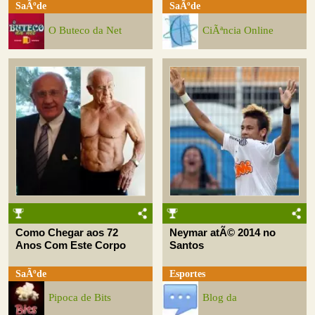
SaÃºde
SaÃºde
O Buteco da Net
CiÃªncia Online
Como Chegar aos 72
Neymar atÃ© 2014 no
Anos Com Este Corpo
Santos
SaÃºde
Esportes
Pipoca de Bits
Blog da