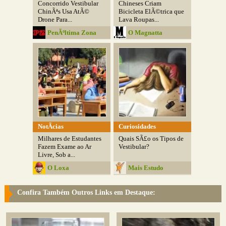
Concorrido Vestibular
Chineses Criam
ChinÃªs Usa AtÃ©
Bicicleta ElÃ©trica que
Drone Para...
Lava Roupas...
PenÃºltima Zona
O Magnatta
NotÃ­cias
Curiosidades
Milhares de Estudantes
Quais SÃ£o os Tipos de
Fazem Exame ao Ar
Vestibular?
Livre, Sob a...
O Loxa
Mais Estudo
Confira Também Outros Links em Destaque: