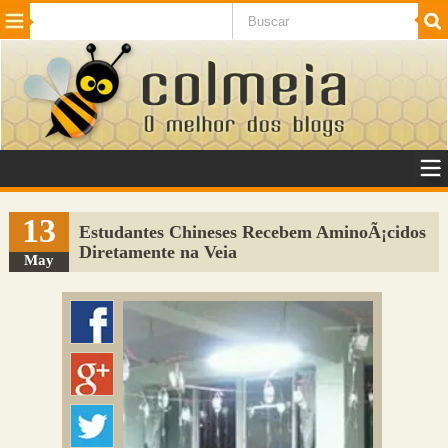
Beleza
Cinema e TV
Curiosidades
Esportes
Humor
Internet
Jogos
NotÃ­cias
Planeta
SaÃºde
Tecnologia
VeÃ­culos
Adulto
Sugerir Link
13
Estudantes Chineses Recebem AminoÃ¡cidos
Diretamente na Veia
Adicionar Blog
May
Colmeia Exchange
Perguntas Frequentes
Sobre
Contato