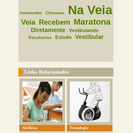
Na Veia
Chineses
Aminoacidos
Maratona
Veia
Recebem
Diretamente
Vestibulando
Vestibular
Estudo
Estudantes
Links Relacionados
NotÃ­cias
Tecnologia