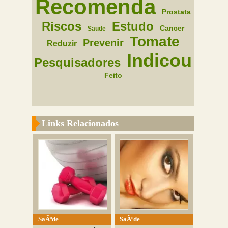
Recomenda
Prostata
Riscos
Estudo
Cancer
Saude
Tomate
Prevenir
Reduzir
Indicou
Pesquisadores
Feito
Links Relacionados
SaÃºde
SaÃºde