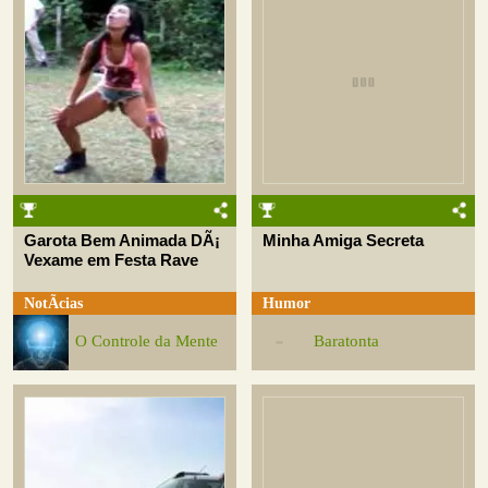
Garota Bem Animada DÃ¡
Minha Amiga Secreta
Vexame em Festa Rave
NotÃ­cias
Humor
O Controle da Mente
Baratonta