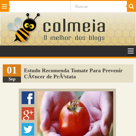
Beleza
Cinema e TV
Curiosidades
Esportes
Humor
Internet
Jogos
NotÃ­cias
Planeta
SaÃºde
Tecnologia
VeÃ­culos
Adulto
Sugerir Link
01
Estudo Recomenda Tomate Para Prevenir
CÃ¢ncer de PrÃ³stata
Adicionar Blog
Sep
Colmeia Exchange
Perguntas Frequentes
Sobre
Contato