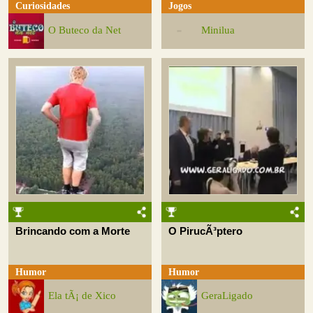
Curiosidades
Jogos
O Buteco da Net
Minilua
Brincando com a Morte
O PirucÃ³ptero
Humor
Humor
Ela tÃ¡ de Xico
GeraLigado