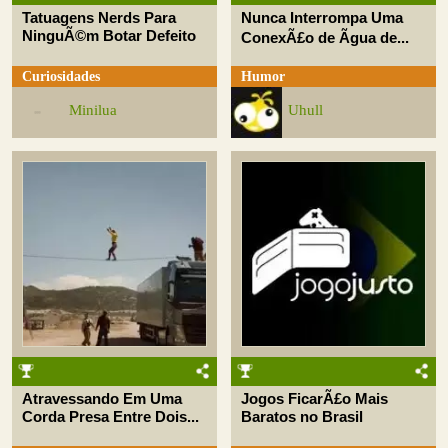
Tatuagens Nerds Para
Nunca Interrompa Uma
NinguÃ©m Botar Defeito
ConexÃ£o de Ãgua de...
Curiosidades
Humor
Minilua
Uhull
Atravessando Em Uma
Jogos FicarÃ£o Mais
Corda Presa Entre Dois...
Baratos no Brasil