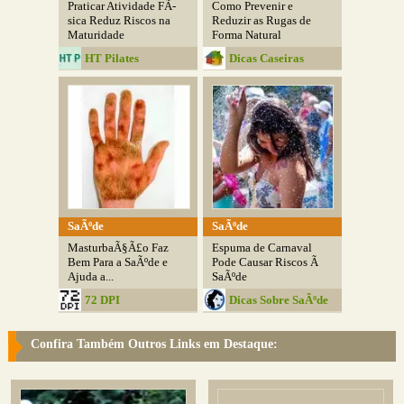
Praticar Atividade FÃ­
Como Prevenir e
sica Reduz Riscos na
Reduzir as Rugas de
Maturidade
Forma Natural
HT Pilates
Dicas Caseiras
SaÃºde
SaÃºde
MasturbaÃ§Ã£o Faz
Espuma de Carnaval
Bem Para a SaÃºde e
Pode Causar Riscos Ã
Ajuda a...
SaÃºde
72 DPI
Dicas Sobre SaÃºde
Confira Também Outros Links em Destaque: