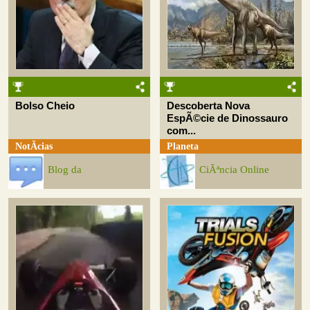
Bolso Cheio
Descoberta Nova
EspÃ©cie de Dinossauro
com...
NotÃ­cias
Planeta
Blog da
CiÃªncia Online