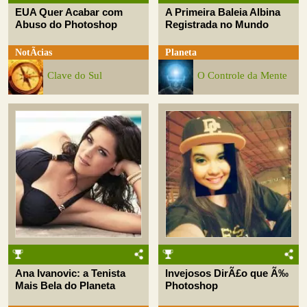
EUA Quer Acabar com
A Primeira Baleia Albina
Abuso do Photoshop
Registrada no Mundo
NotÃ­cias
Planeta
Clave do Sul
O Controle da Mente
Ana Ivanovic: a Tenista
Invejosos DirÃ£o que Ã‰
Mais Bela do Planeta
Photoshop