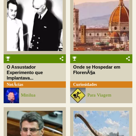
O Assustador
Onde se Hospedar em
Experimento que
FlorenÃ§a
Implantava...
NotÃ­cias
Curiosidades
Minilua
Para Viagem