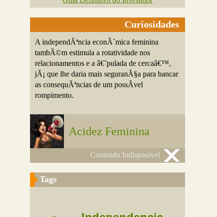
Curiosidades
A independÃªncia econÃ´mica feminina
tambÃ©m estimula a rotatividade nos
relacionamentos e a â€˜pulada de cercaâ€™,
jÃ¡ que lhe daria mais seguranÃ§a para bancar
as consequÃªncias de um possÃ­vel
rompimento.
Acidez Feminina
Conteúdo Indisponível
Tags