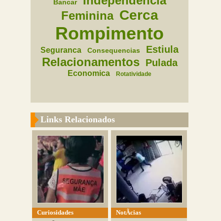
Independencia
Bancar
Cerca
Feminina
Rompimento
Estiula
Seguranca
Consequencias
Relacionamentos
Pulada
Economica
Rotatividade
Links Relacionados
Curiosidades
NotÃ­cias