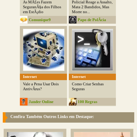
As MÃ£es Fazem
Policial Reage a Assalto,
SeguranÃ§a dos Filhos
Mata 2 Bandidos, Mas
em EstÃ¡dio
Morre no...
Comunique9
Papo de PolÃ­cia
Internet
Internet
Vale a Pena Usar Dois
Como Criar Senhas
AntivÃ­rus?
Seguras
Jander Online
100 Regras
Confira Também Outros Links em Destaque: