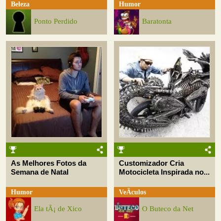
Beleza
Humor
Ponto Perdido
Baratonta
As Melhores Fotos da
Customizador Cria
Semana de Natal
Motocicleta Inspirada no...
Humor
VeÃ­culos
Ela tÃ¡ de Xico
O Buteco da Net