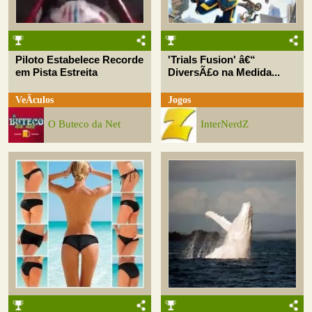
Piloto Estabelece Recorde
'Trials Fusion' â€“
em Pista Estreita
DiversÃ£o na Medida...
VeÃ­culos
Jogos
O Buteco da Net
InterNerdZ