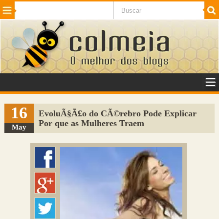
Beleza
Cinema e TV
Curiosidades
Esportes
Humor
Internet
Jogos
NotÃ­cias
Planeta
SaÃºde
Tecnologia
VeÃ­culos
Adulto
Sugerir Link
16
EvoluÃ§Ã£o do CÃ©rebro Pode Explicar
Por que as Mulheres Traem
Adicionar Blog
May
Colmeia Exchange
Perguntas Frequentes
Sobre
Contato