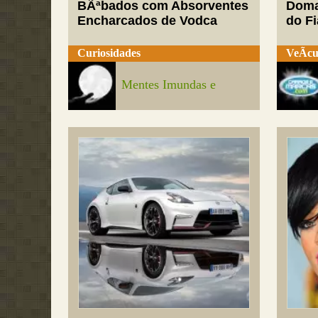
BÃªbados com Absorventes
Doma
Encharcados de Vodca
do Fi
Curiosidades
VeÃ­cu
Mentes Imundas e