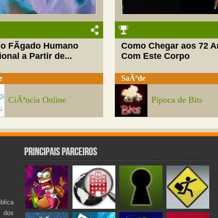
do FÃ­gado Humano
Como Chegar aos 72 A
onal a Partir de...
Com Este Corpo
e
SaÃºde
CiÃªncia Online
Pipoca de Bits
lica
s dos