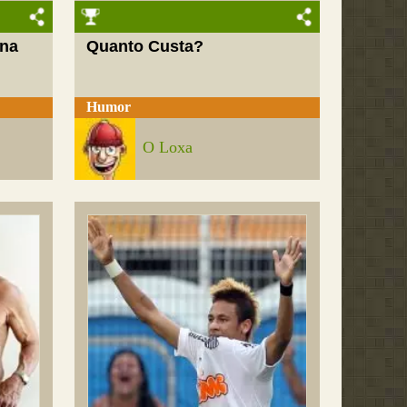
 na
Quanto Custa?
Humor
O Loxa