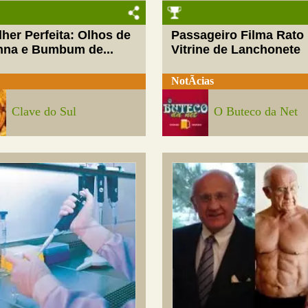
her Perfeita: Olhos de
Passageiro Filma Rato
nna e Bumbum de...
Vitrine de Lanchonete
NotÃ­cias
Clave do Sul
O Buteco da Net