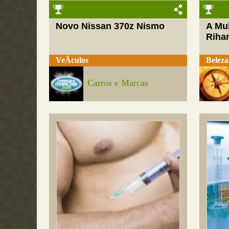
Novo Nissan 370z Nismo
A Mul
Riha
VeÃ­culos
Beleza
Carros e Marcas