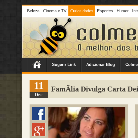
Beleza
Cinema e TV
Curiosidades
Esportes
Humor
Int
Sugerir Link
Adicionar Blog
Colme
11
FamÃ­lia Divulga Carta De
Dec