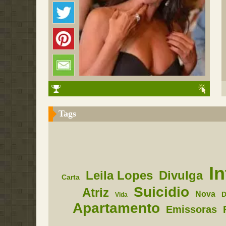
Tags
I
Leila Lopes
Divulga
Carta
Suicidio
Atriz
Nova
D
Vida
Apartamento
Emissoras