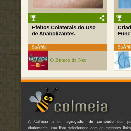
Efeitos Colaterais do Uso
Cria
de Anabolizantes
Funci
SaÃºde
SaÃºd
O Buteco da Net
A Colmeia é um
agregador de conteúdo
que pub
diariamente uma lista selecionada com os melhores link