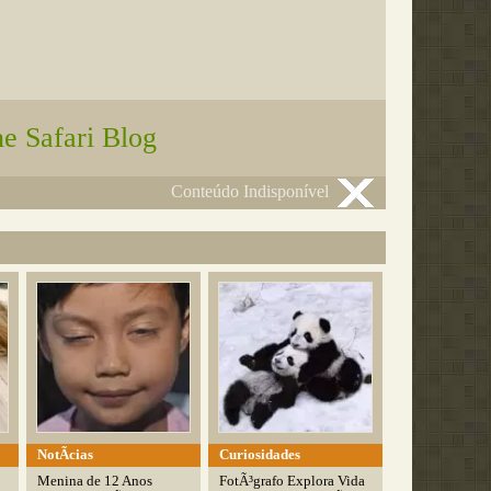
e Safari Blog
Conteúdo Indisponível
NotÃ­cias
Curiosidades
Menina de 12 Anos
FotÃ³grafo Explora Vida