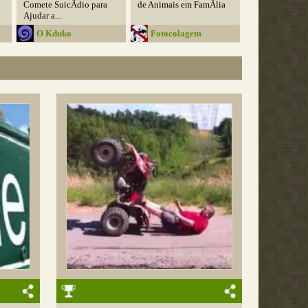
Comete SuicÃ­dio para
de Animais em FamÃ­lia
Ajudar a...
O Kduko
Fotocolagem