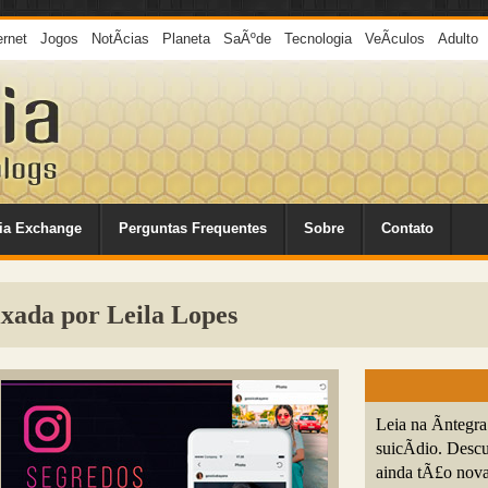
ernet
Jogos
NotÃ­cias
Planeta
SaÃºde
Tecnologia
VeÃ­culos
Adulto
ia Exchange
Perguntas Frequentes
Sobre
Contato
ixada por Leila Lopes
Leia na Ã­ntegr
suicÃ­dio. Descu
ainda tÃ£o nova