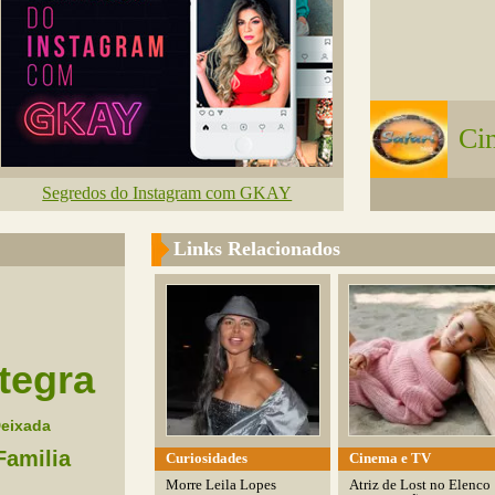
Cin
Segredos do Instagram com GKAY
Links Relacionados
ntegra
eixada
Familia
Curiosidades
Cinema e TV
Morre Leila Lopes
Atriz de Lost no Elenco