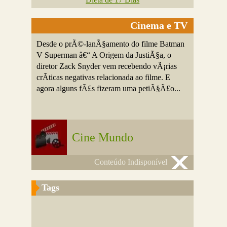
Cinema e TV
Desde o prÃ©-lanÃ§amento do filme Batman
V Superman â€“ A Origem da JustiÃ§a, o
diretor Zack Snyder vem recebendo vÃ¡rias
crÃ­ticas negativas relacionada ao filme. E
agora alguns fÃ£s fizeram uma petiÃ§Ã£o...
Cine Mundo
Conteúdo Indisponível
Tags