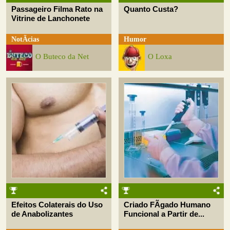
Passageiro Filma Rato na
Quanto Custa?
Vitrine de Lanchonete
NotÃ­cias
Humor
O Buteco da Net
O Loxa
Efeitos Colaterais do Uso
Criado FÃ­gado Humano
de Anabolizantes
Funcional a Partir de...