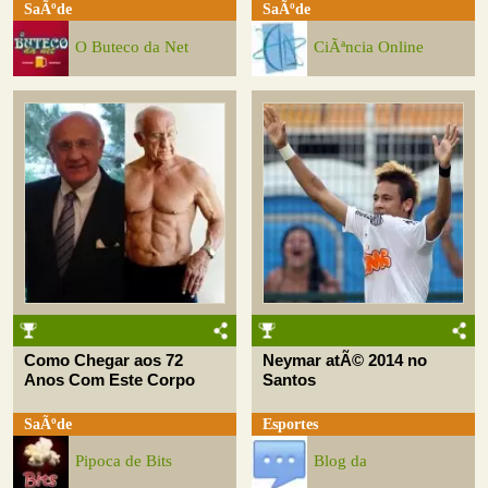
SaÃºde
SaÃºde
O Buteco da Net
CiÃªncia Online
Como Chegar aos 72
Neymar atÃ© 2014 no
Anos Com Este Corpo
Santos
SaÃºde
Esportes
Pipoca de Bits
Blog da