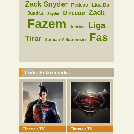
Zack Snyder
Peticao
Liga Da
Zack
Direcao
Justica
Snyder
Fazem
Liga
Justica
Fas
Tirar
Batman V Superman
Links Relacionados
Cinema e TV
Cinema e TV