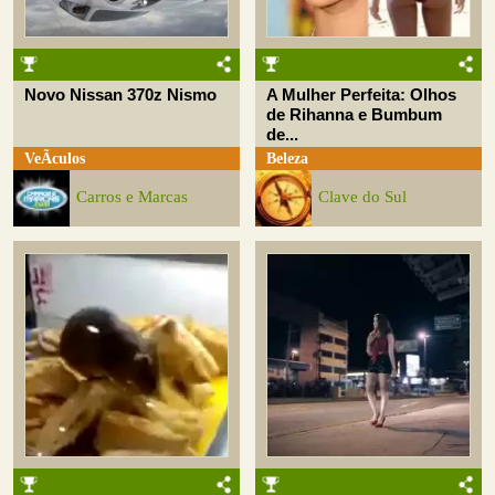
Novo Nissan 370z Nismo
A Mulher Perfeita: Olhos
de Rihanna e Bumbum
de...
VeÃ­culos
Beleza
Carros e Marcas
Clave do Sul