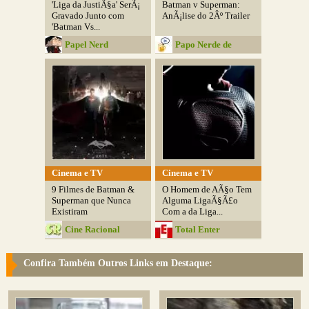
'Liga da JustiÃ§a' SerÃ¡
Batman v Superman:
Gravado Junto com
AnÃ¡lise do 2Âº Trailer
'Batman Vs...
Papel Nerd
Papo Nerde de
Boteco
Cinema e TV
Cinema e TV
9 Filmes de Batman &
O Homem de AÃ§o Tem
Superman que Nunca
Alguma LigaÃ§Ã£o
Existiram
Com a da Liga...
Cine Racional
Total Enter
Confira Também Outros Links em Destaque: