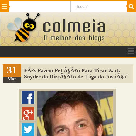
Beleza
Cinema e TV
Curiosidades
Esportes
Humor
Internet
Jogos
NotÃ­cias
Planeta
SaÃºde
Tecnologia
VeÃ­culos
Adulto
Sugerir Link
31
FÃ£s Fazem PetiÃ§Ã£o Para Tirar Zack
Snyder da DireÃ§Ã£o de 'Liga da JustiÃ§a'
Adicionar Blog
Mar
Colmeia Exchange
Perguntas Frequentes
Sobre
Contato