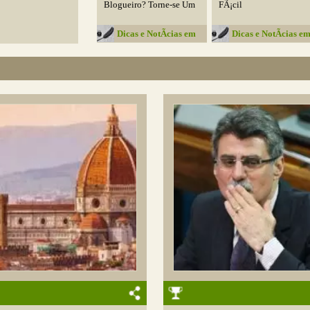
Blogueiro? Torne-se Um
FÃ¡cil
Dicas e NotÃ­cias em
Dicas e NotÃ­cias e
Geral
Geral