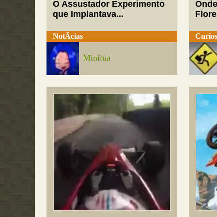
O Assustador Experimento
Onde
que Implantava...
Flor
NotÃ­cias
Curios
Minilua