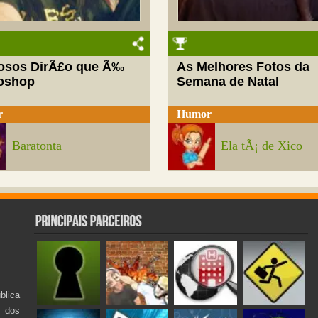
josos DirÃ£o que Ã‰
As Melhores Fotos da
oshop
Semana de Natal
r
Humor
Baratonta
Ela tÃ¡ de Xico
lica
s dos