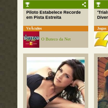
Piloto Estabelece Recorde
'Tria
em Pista Estreita
Dive
VeÃ­culos
Jogos
O Buteco da Net