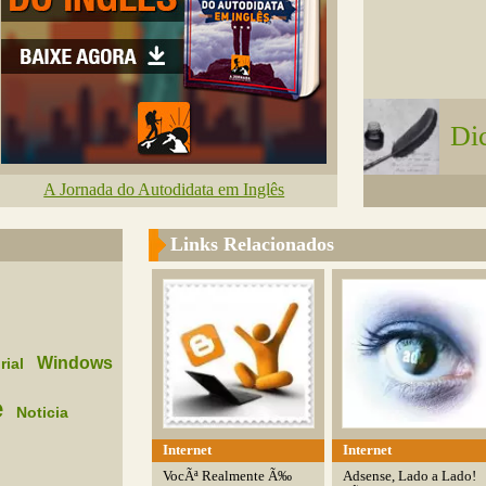
Dic
A Jornada do Autodidata em Inglês
Links Relacionados
Windows
rial
e
Noticia
Internet
Internet
VocÃª Realmente Ã‰
Adsense, Lado a Lado!