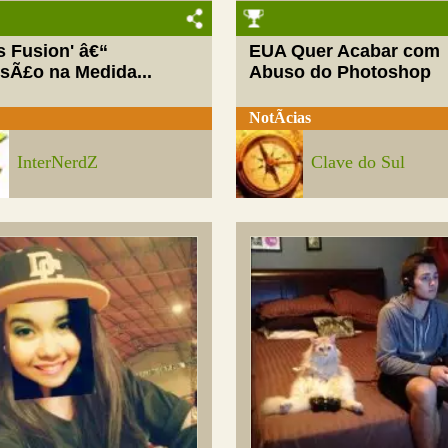
ls Fusion' â€“
EUA Quer Acabar com
rsÃ£o na Medida...
Abuso do Photoshop
NotÃ­cias
InterNerdZ
Clave do Sul