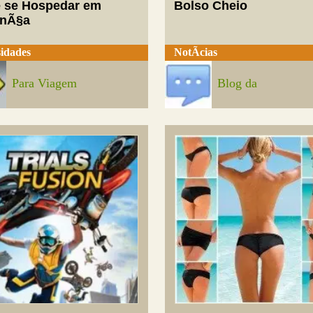
 se Hospedar em
Bolso Cheio
enÃ§a
idades
NotÃ­cias
Para Viagem
Blog da