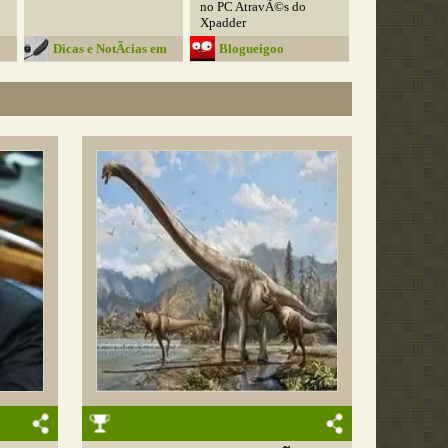
no PC AtravÃ©s do
Xpadder
m
Dicas e NotÃ­cias em
Blogueigoo
Geral