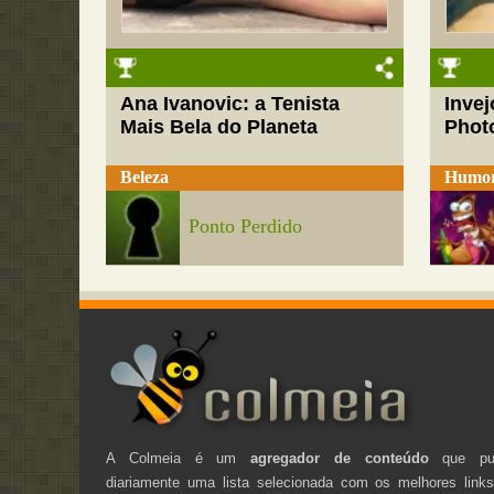
Ana Ivanovic: a Tenista
Inve
Mais Bela do Planeta
Phot
Beleza
Humo
Ponto Perdido
A Colmeia é um
agregador de conteúdo
que pub
diariamente uma lista selecionada com os melhores link