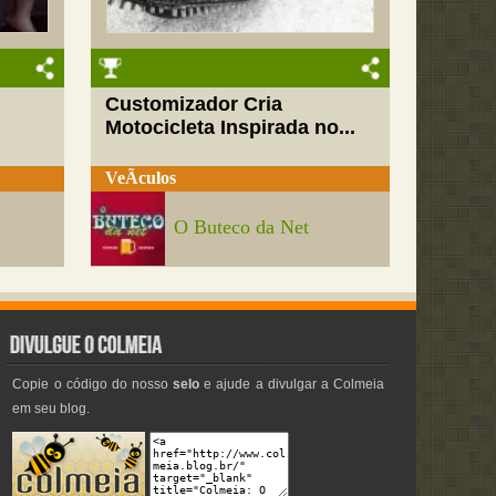
Customizador Cria
Motocicleta Inspirada no...
VeÃ­culos
O Buteco da Net
Copie o código do nosso
selo
e ajude a divulgar a Colmeia
em seu blog.