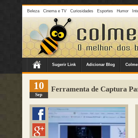
Beleza
Cinema e TV
Curiosidades
Esportes
Humor
Int
Sugerir Link
Adicionar Blog
Colme
10
Ferramenta de Captura Pa
Sep