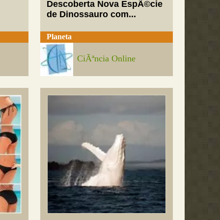
Descoberta Nova EspÃ©cie
de Dinossauro com...
Planeta
CiÃªncia Online