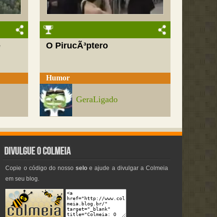
e
O PirucÃ³ptero
Humor
GeraLigado
Copie o código do nosso
selo
e ajude a divulgar a Colmeia
em seu blog.