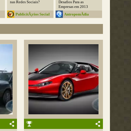
nas Redes Sociais?
Desafios Para as
Empresas em 2013
PublicitÃ¡rios Social
AntropomÃ­dia
Club