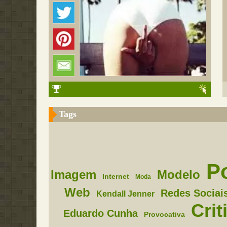
Tags
Po
Imagem
Modelo
Internet
Moda
Web
Redes Sociai
Kendall Jenner
Crit
Eduardo Cunha
Provocativa