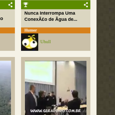
Nunca Interrompa Uma
to
ConexÃ£o de Ãgua de...
Humor
Uhull