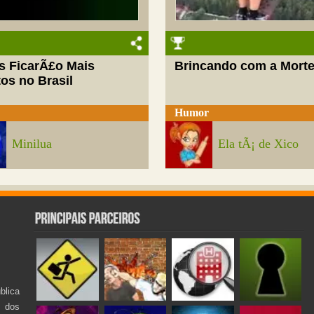
s FicarÃ£o Mais
Brincando com a Mort
os no Brasil
Humor
Minilua
Ela tÃ¡ de Xico
lica
s dos