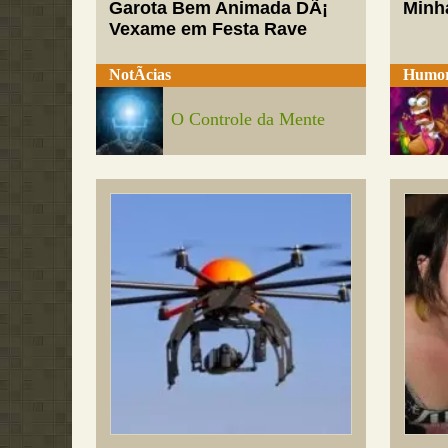
Garota Bem Animada DÃ¡
Minh
Vexame em Festa Rave
NotÃ­cias
Humo
O Controle da Mente