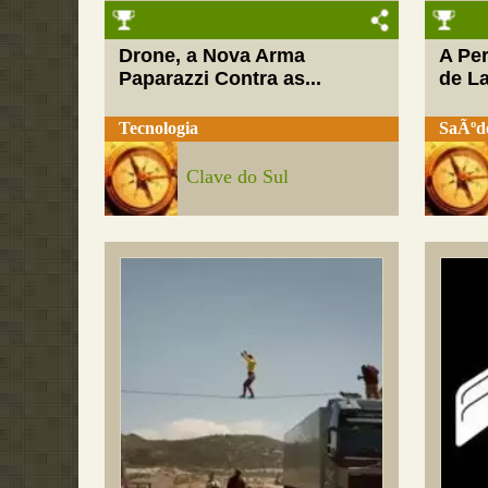
Drone, a Nova Arma
A Pe
Paparazzi Contra as...
de L
Tecnologia
SaÃºd
Clave do Sul